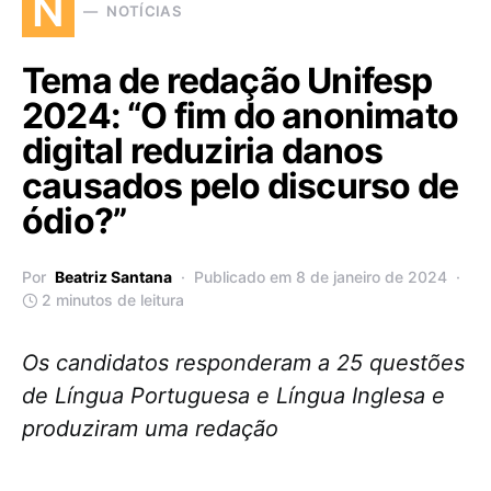
N
NOTÍCIAS
Tema de redação Unifesp
2024: “O fim do anonimato
digital reduziria danos
causados pelo discurso de
ódio?”
Por
Beatriz Santana
Publicado em 8 de janeiro de 2024
2 minutos de leitura
Os candidatos responderam a 25 questões
de Língua Portuguesa e Língua Inglesa e
produziram uma redação