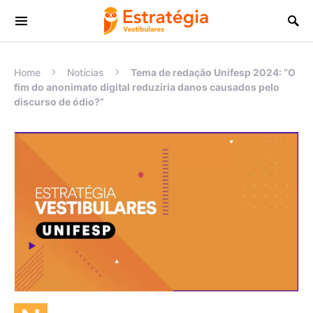
Procurar:
Home
Notícias
Tema de redação Unifesp 2024: “O
fim do anonimato digital reduziria danos causados pelo
discurso de ódio?”