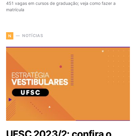
451 vagas em cursos de graduação; veja como fazer a
matrícula
NOTÍCIAS
N
UFSC 2023/2: confira o