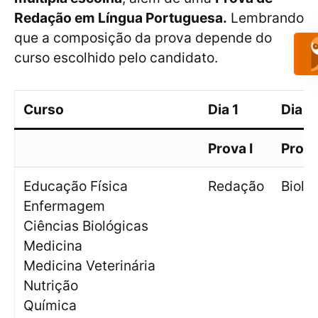
Redação em Língua Portuguesa.
Lembrando
que a composição da prova depende do
curso escolhido pelo candidato.
Curso
Dia 1
Dia 1
Prova I
Prova 
Educação Física
Redação
Biolo
Enfermagem
Ciências Biológicas
Medicina
Medicina Veterinária
Nutrição
Química