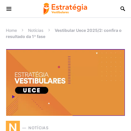
Procurar:
Home
Notícias
Vestibular Uece 2025/2: confira o
resultado da 1ª fase
N
NOTÍCIAS