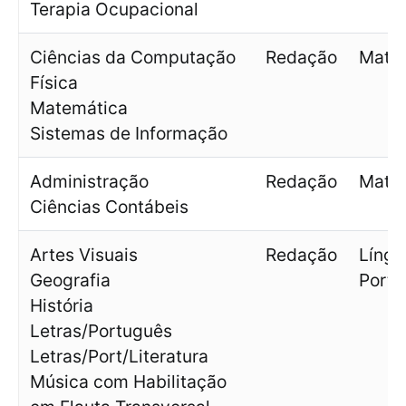
Terapia Ocupacional
Ciências da Computação
Redação
Mate
Física
Matemática
Sistemas de Informação
Administração
Redação
Mate
Ciências Contábeis
Artes Visuais
Redação
Língu
Geografia
Portu
História
Letras/Português
Letras/Port/Literatura
Música com Habilitação