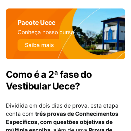
Pacote Uece
Conheça nosso curso
Saiba mais
Como é a 2ª fase do
Vestibular Uece?
Dividida em dois dias de prova, esta etapa
conta com
três provas de Conhecimentos
Específicos, com questões objetivas de
múltipla escolha
, além de uma
Prova de