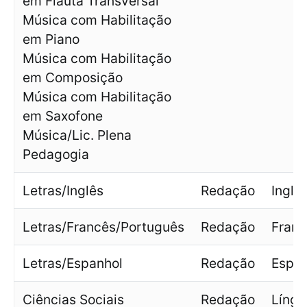
em Flauta Transversal
Música com Habilitação
em Piano
Música com Habilitação
em Composição
Música com Habilitação
em Saxofone
Música/Lic. Plena
Pedagogia
Letras/Inglês
Redação
Inglê
Letras/Francês/Português
Redação
Franc
Letras/Espanhol
Redação
Espan
Ciências Sociais
Redação
Língu