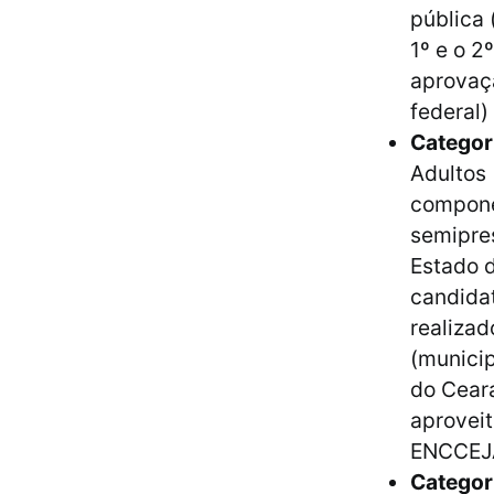
pública 
1º e o 2
aprovaç
federal)
Categor
Adultos 
compone
semipre
Estado 
candidat
realiza
(municip
do Ceará
aprovei
ENCCEJ
Categor