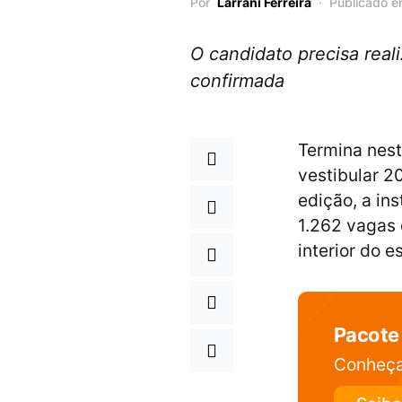
Por
Larrani Ferreira
Publicado e
O candidato precisa real
confirmada
Termina nest
vestibular 2
edição, a in
1.262 vagas 
interior do e
Pacote
Conheça