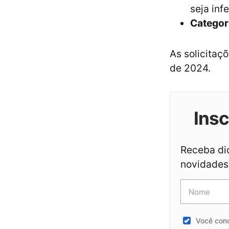
seja inf
Categor
As solicitaç
de 2024.
Ins
Receba dic
novidades 
Você con