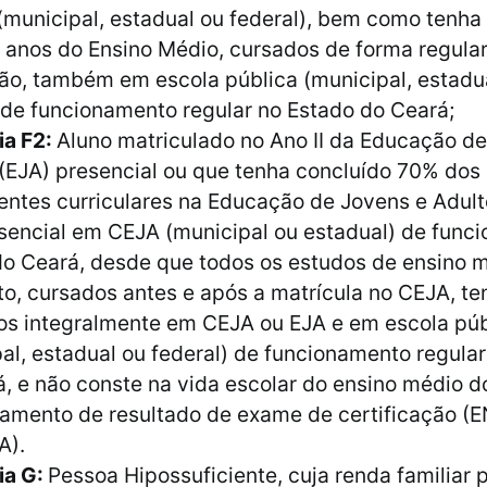
(municipal, estadual ou federal), bem como tenha
º anos do Ensino Médio, cursados de forma regula
ão, também em escola pública (municipal, estadu
 de funcionamento regular no Estado do Ceará;
ia F2:
Aluno matriculado no Ano II da Educação d
(EJA) presencial ou que tenha concluído 70% dos
ntes curriculares na Educação de Jovens e Adult
sencial em CEJA (municipal ou estadual) de func
do Ceará, desde que todos os estudos de ensino 
o, cursados antes e após a matrícula no CEJA, t
dos integralmente em CEJA ou EJA e em escola púb
al, estadual ou federal) de funcionamento regula
, e não conste na vida escolar do ensino médio d
tamento de resultado de exame de certificação (
A).
ia G:
Pessoa Hipossuficiente, cuja renda familiar 