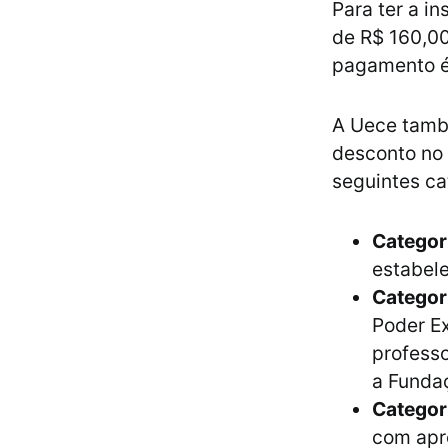
Para ter a i
de R$ 160,00,
pagamento é 
A Uece també
desconto no
seguintes ca
Categor
estabele
Categor
Poder Ex
professo
a Fundaç
Categori
com apro