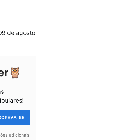
 09 de agosto
er🦉
as
ibulares!
SCREVA-SE
ões adicionais