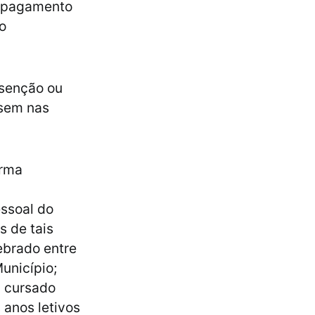
 o pagamento
 o
isenção ou
ssem nas
orma
essoal do
s de tais
ebrado entre
unicípio;
a cursado
 anos letivos