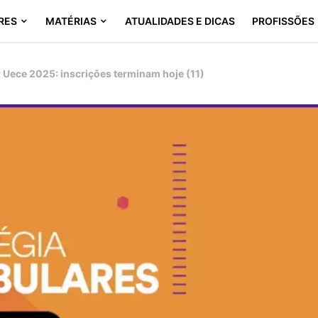
RES
MATÉRIAS
ATUALIDADES E DICAS
PROFISSÕES
r Uece 2025: inscrições terminam hoje (11)