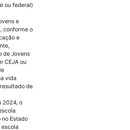
l ou federal)
ovens e
l, conforme o
cação e
nte,
o de Jovens
em CEJA ou
de
na vida
resultado de
m 2024, o
escola
o no Estado
 escola