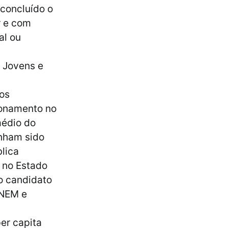
 concluído o
r e com
al ou
e Jovens e
os
ionamento no
médio do
enham sido
lica
r no Estado
o candidato
ENEM e
per capita