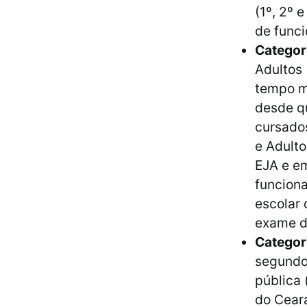
(1º, 2º 
de funci
Categor
Adultos 
tempo m
desde q
cursado
e Adulto
EJA e em
funciona
escolar
exame d
Categor
segundo
pública 
do Ceará