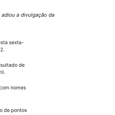
 adiou a divulgação da
esta sexta-
22.
esultado de
il.
a com nomes
io de pontos