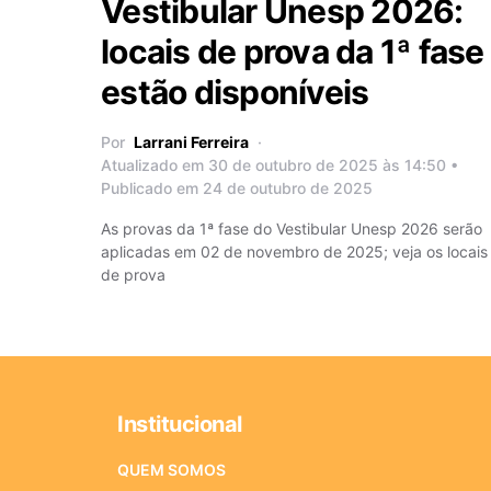
Vestibular Unesp 2026:
locais de prova da 1ª fase
estão disponíveis
Por
Larrani Ferreira
Atualizado em 30 de outubro de 2025 às 14:50 •
Publicado em 24 de outubro de 2025
As provas da 1ª fase do Vestibular Unesp 2026 serão
aplicadas em 02 de novembro de 2025; veja os locais
de prova
Institucional
QUEM SOMOS