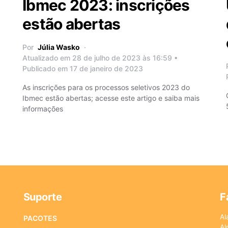
Ibmec 2023: inscrições
estão abertas
Por
Júlia Wasko
Atualizado em 28 de julho de 2023 às 16:59 •
Publicado em 17 de janeiro de 2023
As inscrições para os processos seletivos 2023 do
Ibmec estão abertas; acesse este artigo e saiba mais
informações
Suporte
F
Al
PACOTES
Al