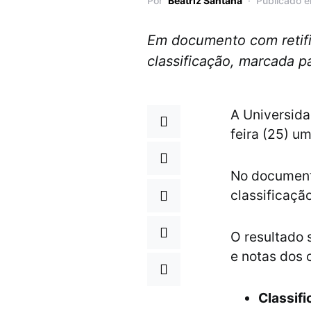
Por
Beatriz Santana
Publicado 
Em documento com retifi
classificação, marcada p
A Universida
feira (25) um
No documento
classificaçã
O resultado 
e notas dos 
Classif