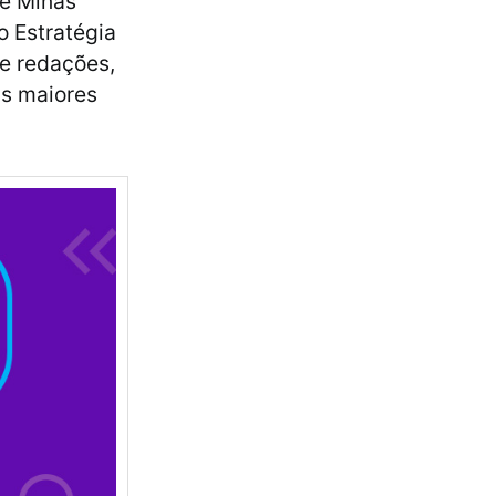
de Minas
o Estratégia
de redações,
as maiores