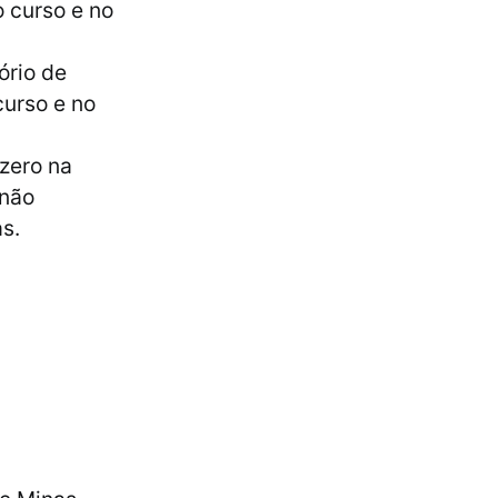
o curso e no
ório de
curso e no
zero na
 não
s.