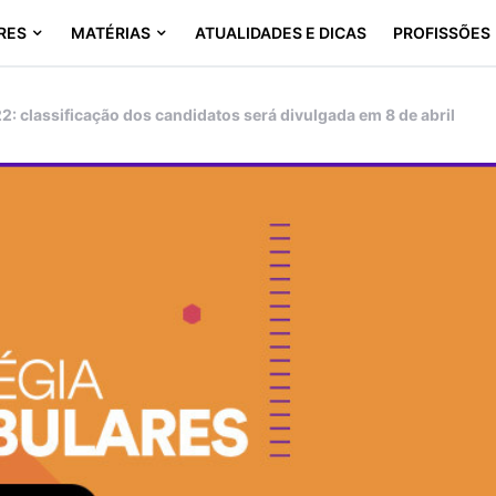
RES
MATÉRIAS
ATUALIDADES E DICAS
PROFISSÕES
: classificação dos candidatos será divulgada em 8 de abril