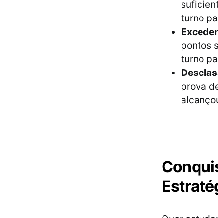
suficien
turno pa
Exceden
pontos s
turno pa
Desclas
prova d
alcanço
Conqui
Estraté