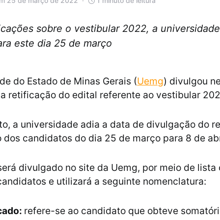
em 25 de março de 2022
1 minuto de leitura
cações sobre o vestibular 2022, a universidade
ara este dia 25 de março
de do Estado de Minas Gerais (
Uemg
) divulgou n
a retificação do edital referente ao vestibular 20
, a universidade adia a data de divulgação do r
o dos candidatos do dia 25 de março para 8 de abr
será divulgado no site da Uemg, por meio de list
candidatos e utilizará a seguinte nomenclatura:
icado:
refere-se ao candidato que obteve somatór