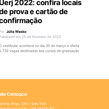
Uerj 2022: confira locais
de prova e cartão de
confirmação
Por
Júlia Wasko
Publicado em 25 de fevereiro de 2022
O vestibular acontece no dia 20 de março e oferta
5.736 vagas destinadas aos cursos de graduação
ale Conosco
ameda Xingu, 350 – Sala 1501
phaville Industrial – CEP 06455-911