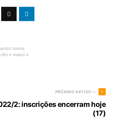
tuando desde
(n8n e make) e
PRÓXIMO ARTIGO —
022/2: inscrições encerram hoje
(17)