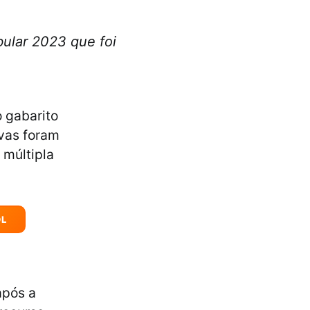
bular 2023 que foi
o gabarito
ovas foram
 múltipla
OL
após a