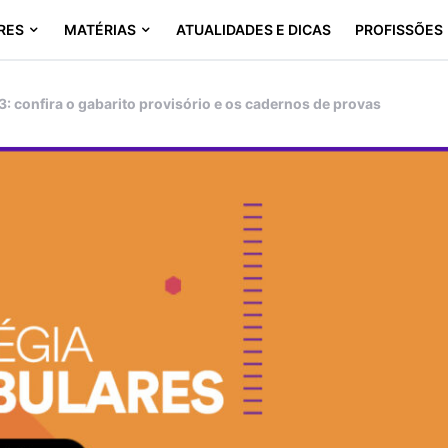
RES
MATÉRIAS
ATUALIDADES E DICAS
PROFISSÕES
: confira o gabarito provisório e os cadernos de provas