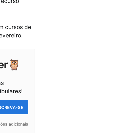
 recurso
em cursos de
evereiro.
er🦉
as
ibulares!
SCREVA-SE
ões adicionais