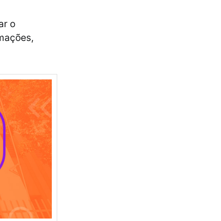
ar o
rmações,