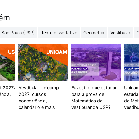
bém
 Sao Paulo (USP)
Texto dissertativo
Geometria
Vestibular
C
t 2027:
Vestibular Unicamp
Fuvest: o que estudar
Unicam
ência,
2027: cursos,
para a prova de
estuda
concorrência,
Matemática do
de Mat
calendário e mais
vestibular da USP?
vestibu