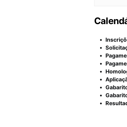
Calend
Inscriç
Solicita
Pagamen
Pagamen
Homolog
Aplicaç
Gabarito
Gabarito
Resultad