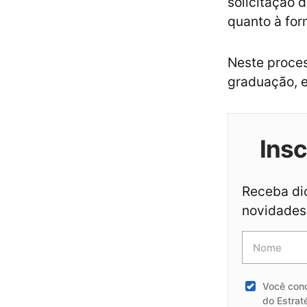
solicitação 
quanto à for
Neste proces
graduação, e 
Ins
Receba dic
novidades 
Você con
do Estrat