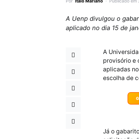
Por
Italo Mariano
Publicado em 
A Uenp divulgou o gabari
aplicado no dia 15 de jan
A Universida
provisório e
aplicadas no
escolha de 
G
Já o gabarito