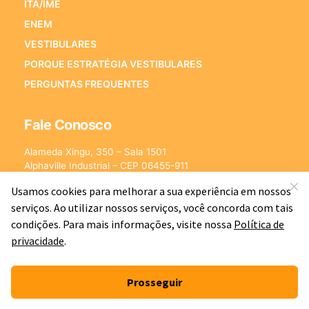
ITA/IME
ENEM
VESTIBULARES
PORQUE ESTRATÉGIA VESTIBULARES
PERGUNTAS FREQUENTES
Fale Conosco
Alameda Xingu, 350 – Sala 1501
Alphaville Industrial – CEP 06455-911
Barueri – SP
E-mail:
[email protected]
©2026 - Estratégia Vestibulares - Cursos Online para Vestibulares.
Todos os direitos reservados CNPJ: 13.877.842/0001-78