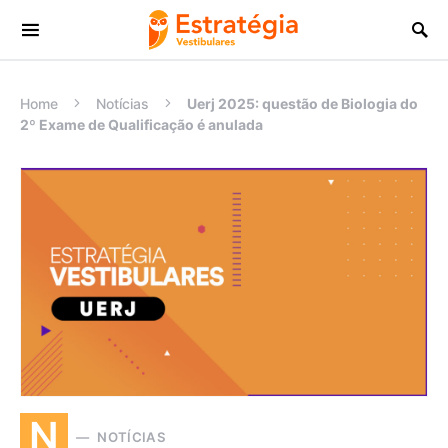
Procurar:
Home
Notícias
Uerj 2025: questão de Biologia do
2º Exame de Qualificação é anulada
N
NOTÍCIAS