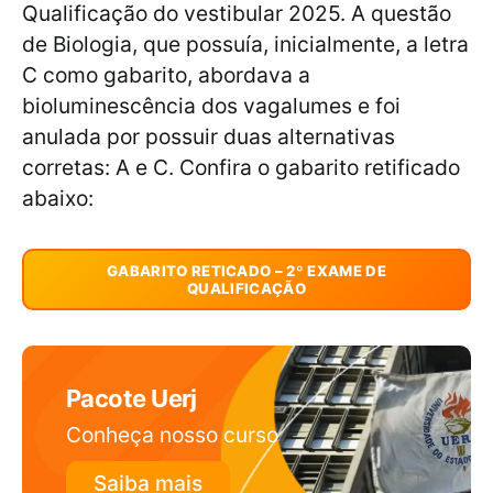
Qualificação do vestibular 2025. A questão
de Biologia, que possuía, inicialmente, a letra
C como gabarito, abordava a
bioluminescência dos vagalumes e foi
anulada por possuir duas alternativas
corretas: A e C. Confira o gabarito retificado
abaixo:
GABARITO RETICADO – 2º EXAME DE
QUALIFICAÇÃO
Pacote Uerj
Conheça nosso curso
Saiba mais