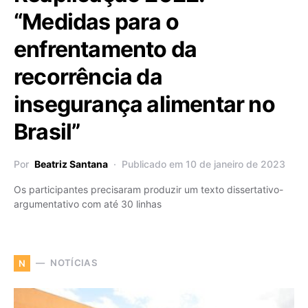
“Medidas para o
enfrentamento da
recorrência da
insegurança alimentar no
Brasil”
Por
Beatriz Santana
Publicado em 10 de janeiro de 2023
Os participantes precisaram produzir um texto dissertativo-
argumentativo com até 30 linhas
NOTÍCIAS
N