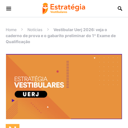
Procurar:
Home
Notícias
Vestibular Uerj 2026: veja o
caderno de prova e o gabarito preliminar do 1º Exame de
Qualificação