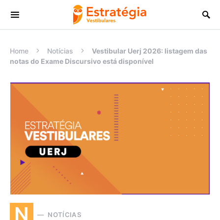
Procurar:
Home
Notícias
Vestibular Uerj 2026: listagem das
notas do Exame Discursivo está disponível
N
NOTÍCIAS