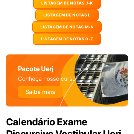
LISTAGEM DE NOTAS J-K
LISTAGEM DE NOTAS L
LISTAGEM DE NOTAS M-N
LISTAGEM DE NOTAS O-Z
Pacote Uerj
Conheça nosso curso
Saiba mais
Calendário Exame
Discursivo Vestibular Uerj