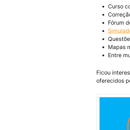
Curso co
Correção
Fórum d
Simulad
Questõe
Mapas m
Entre mu
Ficou intere
oferecidos p