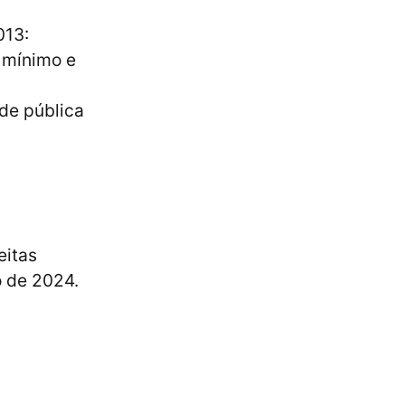
013:
o mínimo e
de pública
eitas
o de 2024.