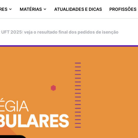
RES
MATÉRIAS
ATUALIDADES E DICAS
PROFISSÕES
 UFT 2025: veja o resultado final dos pedidos de isenção