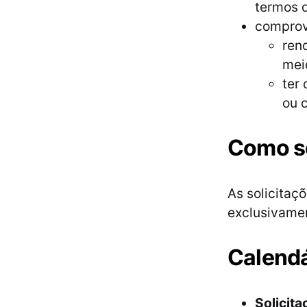
termos d
comprov
rend
mei
ter
ou 
Como so
As solicitaç
exclusivame
Calendá
Solicita