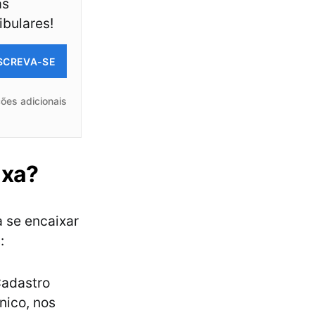
as
ibulares!
SCREVA-SE
ões adicionais
axa?
a se encaixar
:
Cadastro
nico, nos