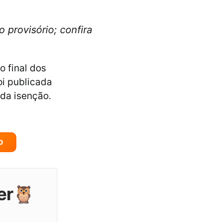
 provisório; confira
o final dos
oi publicada
 da isenção.
O
er🦉