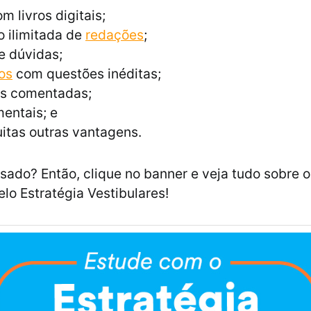
m livros digitais;
 ilimitada de
redações
;
e dúvidas;
os
com questões inéditas;
s comentadas;
entais; e
itas outras vantagens.
ssado? Então, clique no banner e veja tudo sobre 
elo Estratégia Vestibulares!