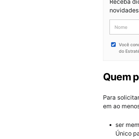
Receba dic
novidades 
Você con
do Estrat
Quem po
Para solicita
em ao menos 
ser memb
Único p