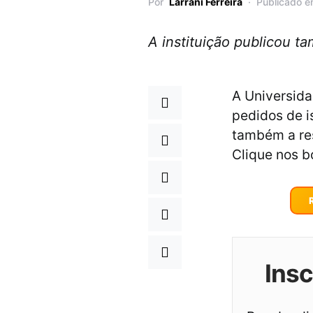
Por
Larrani Ferreira
Publicado e
A instituição publicou t
A Universida
pedidos de i
também a res
Clique nos b
Ins