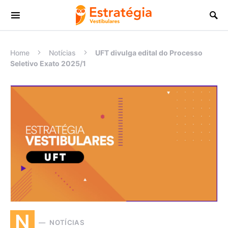
Procurar:
Home
Notícias
UFT divulga edital do Processo
Seletivo Exato 2025/1
N
NOTÍCIAS