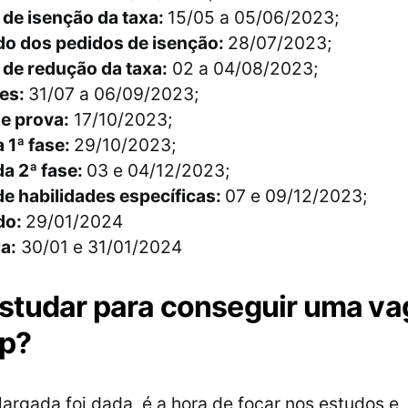
 de isenção da taxa:
15/05 a 05/06/2023;
do dos pedidos de isenção:
28/07/2023;
 de redução da taxa:
02 a 04/08/2023;
ões:
31/07 a 06/09/2023;
e prova:
17/10/2023;
 1ª fase:
29/10/2023;
a 2ª fase:
03 e 04/12/2023;
e habilidades específicas:
07 e 09/12/2023;
do:
29/01/2024
a:
30/01 e 31/01/2024
tudar para conseguir uma va
p?
largada foi dada, é a hora de focar nos estudos e,