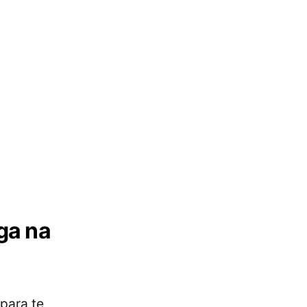
ga na
 para te