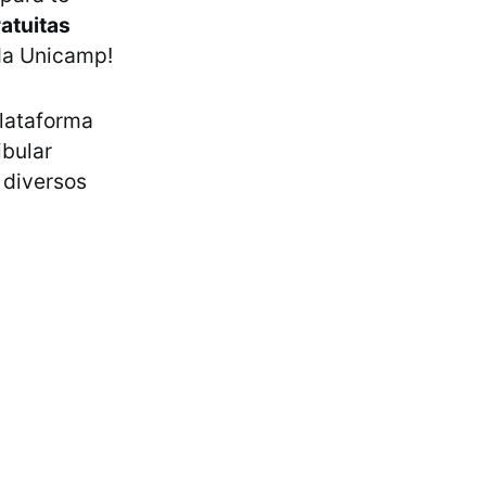
atuitas
da Unicamp!
plataforma
ibular
 diversos