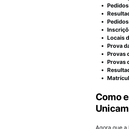
Pedidos
Resulta
Pedidos
Inscriç
Locais d
Prova da
Provas d
Provas d
Resulta
Matrícul
Como es
Unicam
Agora que a 