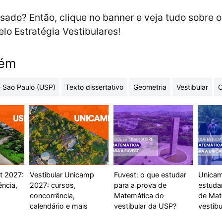
ssado? Então, clique no banner e veja tudo sobre 
elo Estratégia Vestibulares!
bém
 Sao Paulo (USP)
Texto dissertativo
Geometria
Vestibular
C
t 2027:
Vestibular Unicamp
Fuvest: o que estudar
Unicam
ência,
2027: cursos,
para a prova de
estuda
concorrência,
Matemática do
de Mat
calendário e mais
vestibular da USP?
vestibu