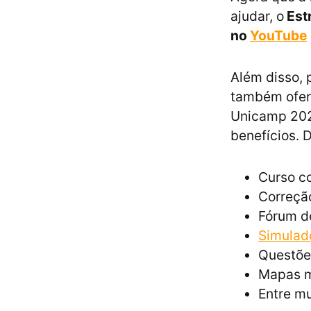
ajudar, o
Estr
no
YouTube
Além disso, 
também ofere
Unicamp 2024
benefícios. 
Curso co
Correção
Fórum d
Simulad
Questõe
Mapas m
Entre mu