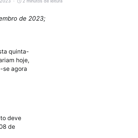
 2023
2 minutos de leitura
etembro de 2023;
sta quinta-
ariam hoje,
a-se agora
ato deve
 08 de