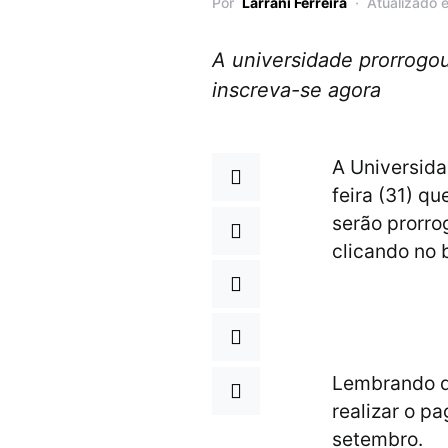
Por
Larrani Ferreira
Atualizado 
A universidade prorrogou
inscreva-se agora
A Universida
feira (31) qu
serão prorro
clicando no 
Lembrando qu
realizar o p
setembro.