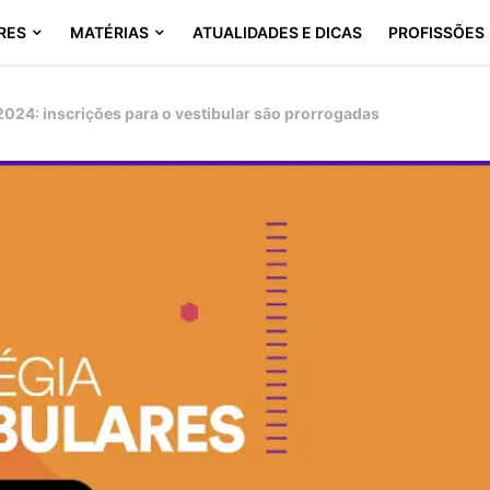
RES
MATÉRIAS
ATUALIDADES E DICAS
PROFISSÕES
024: inscrições para o vestibular são prorrogadas