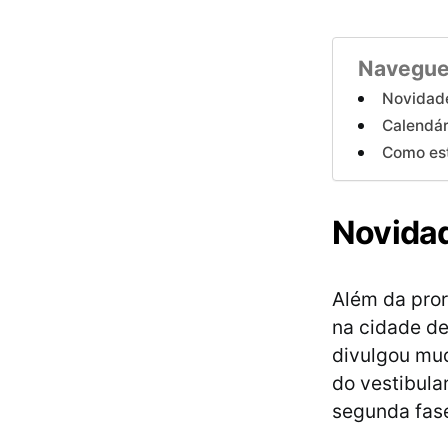
Navegue
Novidad
Calendá
Como es
Novida
Além da pro
na cidade de
divulgou mud
do vestibula
segunda fas