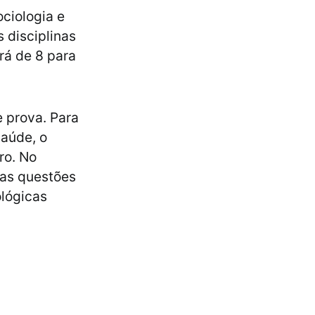
ciologia e
 disciplinas
irá de 8 para
 prova. Para
Saúde, o
ro. No
uas questões
ológicas