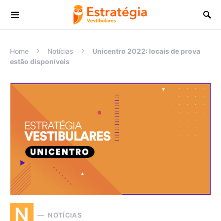
Procurar:
Home
Notícias
Unicentro 2022: locais de prova
estão disponíveis
N
NOTÍCIAS