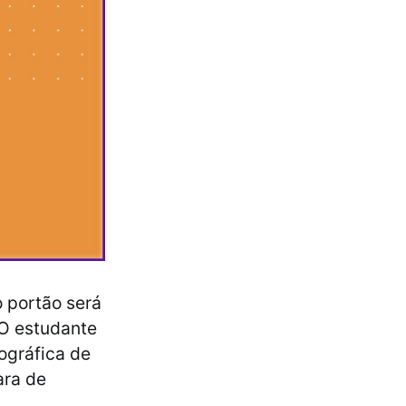
 portão será
 O estudante
ográfica de
ara de