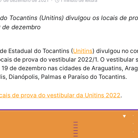
 7 de dezembro de 2021
1 minuto de leitura
do Tocantins (Unitins) divulgou os locais de pro
9 de dezembro
de Estadual do Tocantins (
Unitins
) divulgou no c
cais de prova do vestibular 2022/1. O vestibular 
a 19 de dezembro nas cidades de Araguatins, Arag
is, Dianópolis, Palmas e Paraíso do Tocantins.
cais de prova do vestibular da Unitins 2022
.