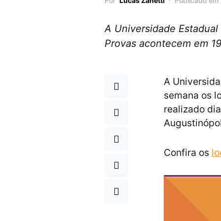
Por
Lucas Zanetti
Publicado em
A Universidade Estadual 
Provas acontecem em 1
A Universida
semana os lo
realizado di
Augustinópol
Confira os
lo