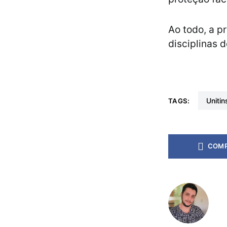
Ao todo, a p
disciplinas 
unitin
TAGS:
COMP