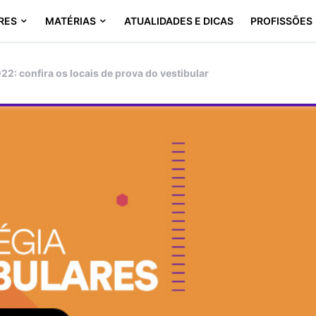
RES
MATÉRIAS
ATUALIDADES E DICAS
PROFISSÕES
22: confira os locais de prova do vestibular