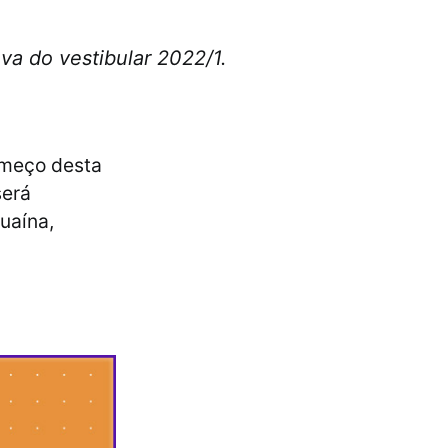
va do vestibular 2022/1.
omeço desta
será
uaína,