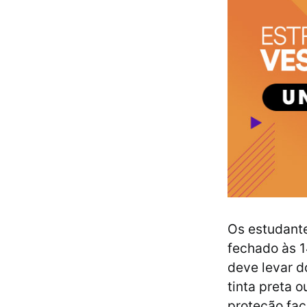
Os estudante
fechado às 1
deve levar d
tinta preta 
proteção faci