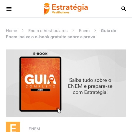
Procurar:
Home
Enem e Vestibulares
Enem
Guia do
Enem: baixe o e-book gratuito sobre a prova
E
ENEM