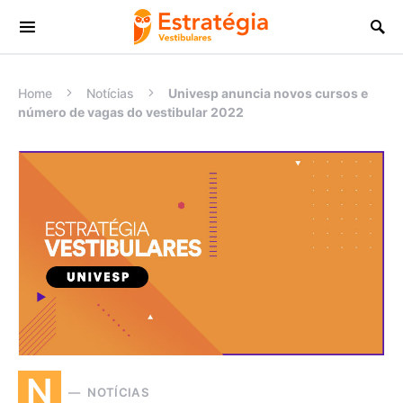
Procurar:
Home
Notícias
Univesp anuncia novos cursos e
número de vagas do vestibular 2022
N
NOTÍCIAS