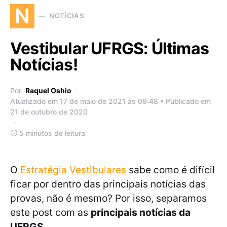
N
NOTÍCIAS
Vestibular UFRGS: Últimas
Notícias!
Por
Raquel Oshio
Atualizado em 17 de maio de 2021 às 09:48 • Publicado em
21 de outubro de 2020
5 minutos de leitura
O
Estratégia Vestibulares
sabe como é difícil
ficar por dentro das principais notícias das
provas, não é mesmo? Por isso, separamos
este post com as
principais notícias da
UFRGS.