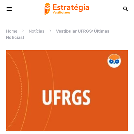
Procurar:
Home
Notícias
Vestibular UFRGS: Últimas
Notícias!