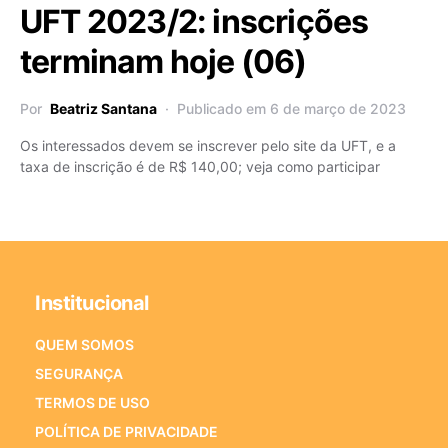
UFT 2023/2: inscrições
terminam hoje (06)
Por
Beatriz Santana
Publicado em 6 de março de 2023
Os interessados devem se inscrever pelo site da UFT, e a
taxa de inscrição é de R$ 140,00; veja como participar
Institucional
QUEM SOMOS
SEGURANÇA
TERMOS DE USO
POLÍTICA DE PRIVACIDADE