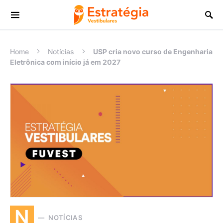
Procurar:
Home
Notícias
USP cria novo curso de Engenharia
Eletrônica com início já em 2027
N
NOTÍCIAS