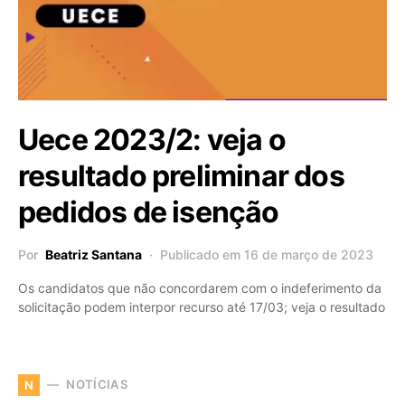
Uece 2023/2: veja o
resultado preliminar dos
pedidos de isenção
Por
Beatriz Santana
Publicado em 16 de março de 2023
Os candidatos que não concordarem com o indeferimento da
solicitação podem interpor recurso até 17/03; veja o resultado
NOTÍCIAS
N