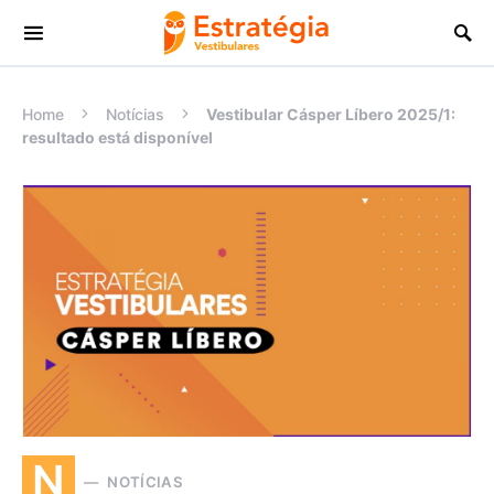
Procurar:
Home
Notícias
Vestibular Cásper Líbero 2025/1:
resultado está disponível
N
NOTÍCIAS