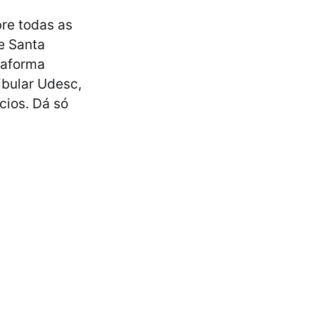
re todas as
e Santa
taforma
ibular Udesc,
cios. Dá só