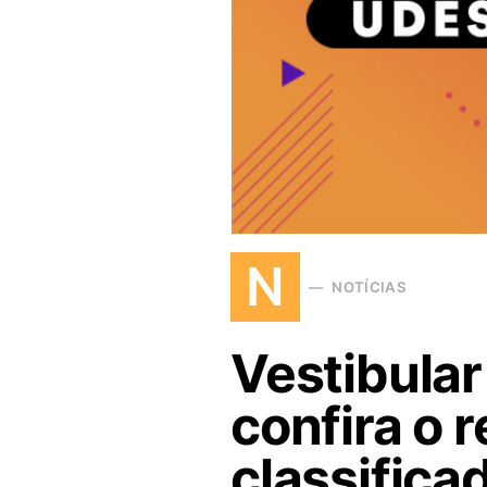
N
NOTÍCIAS
Vestibular
confira o r
classifica