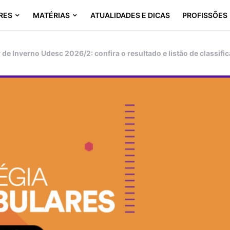
RES
MATÉRIAS
ATUALIDADES E DICAS
PROFISSÕES
 de Inverno Udesc 2026/2: confira o resultado e listão de classifi