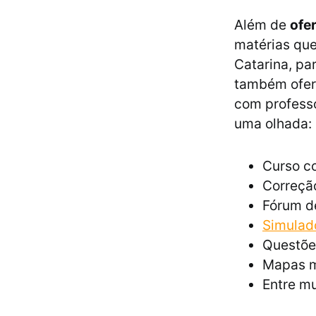
Além de
ofe
matérias que
Catarina, pa
também ofere
com professo
uma olhada:
Curso co
Correção
Fórum d
Simula
Questõe
Mapas m
Entre mu