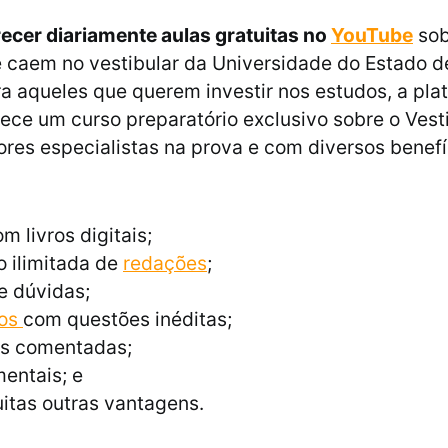
recer diariamente aulas gratuitas no
YouTube
sob
 caem no vestibular da Universidade do Estado d
ra aqueles que querem investir nos estudos, a pla
ce um curso preparatório exclusivo sobre o Vest
res especialistas na prova e com diversos benefí
m livros digitais;
 ilimitada de
redações
;
e dúvidas;
dos
com questões inéditas;
s comentadas;
entais; e
itas outras vantagens.