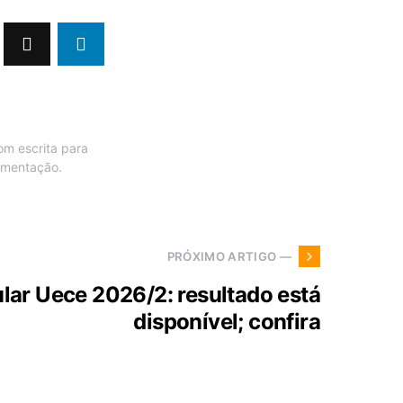
om escrita para
limentação.
PRÓXIMO ARTIGO —
lar Uece 2026/2: resultado está
disponível; confira