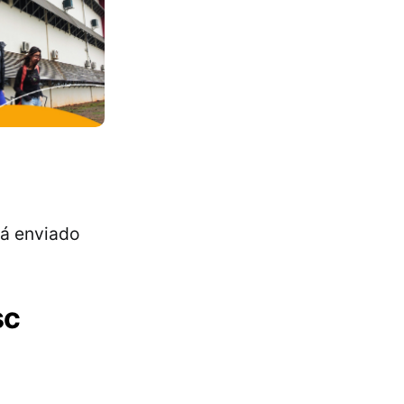
rá enviado
sc