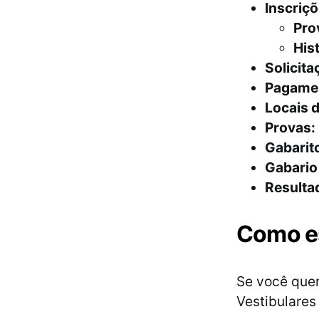
Inscriç
Pro
His
Solicita
Pagamen
Locais d
Provas:
Gabarit
Gabario 
Resulta
Como es
Se você quer
Vestibulares