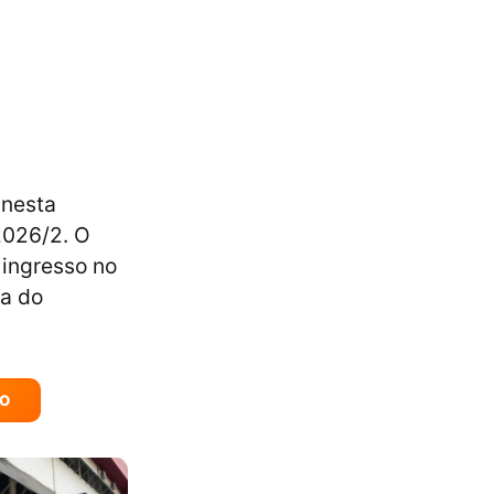
 nesta
 2026/2. O
 ingresso no
da do
ÃO