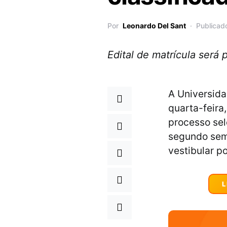
Por
Leonardo Del Sant
Publicad
Edital de matrícula será 
A Universida
quarta-feira,
processo sel
segundo sem
vestibular po
L