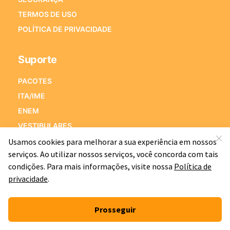
TERMOS DE USO
POLÍTICA DE PRIVACIDADE
Suporte
PACOTES
ITA/IME
ENEM
VESTIBULARES
PORQUE ESTRATÉGIA VESTIBULARES
PERGUNTAS FREQUENTES
Fale Conosco
Alameda Xingu, 350 – Sala 1501
Alphaville Industrial – CEP 06455-911
Barueri – SP