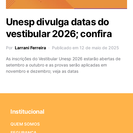
Unesp divulga datas do
vestibular 2026; confira
Por
Larrani Ferreira
Publicado em 12 de maio de 2025
As inscrições do Vestibular Unesp 2026 estarão abertas de
setembro a outubro e as provas serão aplicadas em
novembro e dezembro; veja as datas
Institucional
QUEM SOMOS
SEGURANÇA