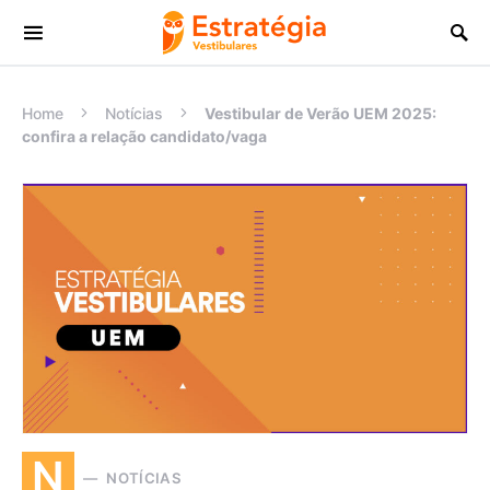
Procurar:
Home
Notícias
Vestibular de Verão UEM 2025:
confira a relação candidato/vaga
N
NOTÍCIAS