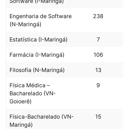
Software (I-Maringá)
Engenharia de Software
238
(N-Maringá)
Estatística (I-Maringá)
7
Farmácia (I-Maringá)
106
Filosofia (N-Maringá)
13
Física Médica –
9
Bacharelado (VN-
Goioerê)
Física-Bacharelado (VN-
15
Maringá)