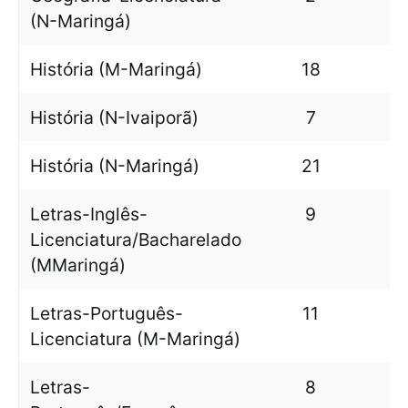
(N-Maringá)
História (M-Maringá)
18
História (N-Ivaiporã)
7
História (N-Maringá)
21
Letras-Inglês-
9
Licenciatura/Bacharelado
(MMaringá)
Letras-Português-
11
Licenciatura (M-Maringá)
Letras-
8