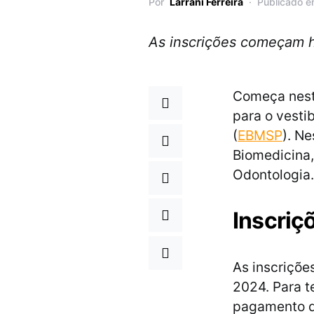
Por
Larrani Ferreira
Publicado e
As inscrições começam h
Começa nesta 
para o vesti
(
EBMSP
). N
Biomedicina,
Odontologia.
Inscriç
As inscriçõe
2024. Para t
pagamento de