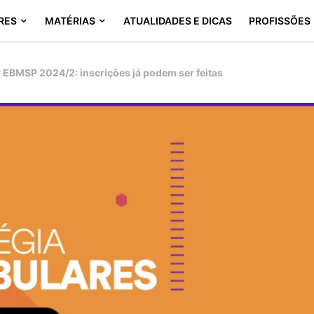
RES
MATÉRIAS
ATUALIDADES E DICAS
PROFISSÕES
r EBMSP 2024/2: inscrições já podem ser feitas