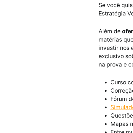
Se você quis
Estratégia V
Além de
ofe
matérias qu
investir nos
exclusivo so
na prova e c
Curso co
Correção
Fórum d
Simulad
Questõe
Mapas m
Entre mu