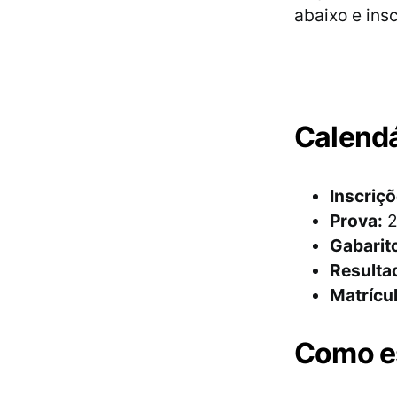
abaixo e ins
Calendá
Inscriçõ
Prova:
2
Gabarito
Resulta
Matrícul
Como e