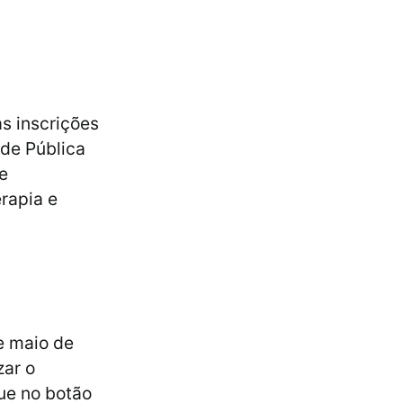
as inscrições
úde Pública
e
rapia e
de maio de
zar o
ue no botão