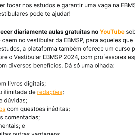
er focar nos estudos e garantir uma vaga na EBMS
estibulares pode te ajudar!
recer diariamente aulas gratuitas no
YouTube
sob
e caem no vestibular da EBMSP, para aqueles que
 estudos, a plataforma também oferece um curso p
bre o Vestibular EBMSP 2024, com professores es
om diversos benefícios. Dá só uma olhada:
m livros digitais;
 ilimitada de
redações
;
e dúvidas;
os
com questões inéditas;
s comentadas;
entais; e
itas outras vantagens.