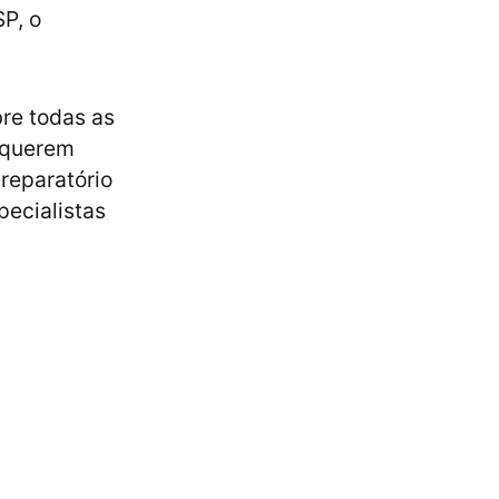
P, o
re todas as
 querem
reparatório
pecialistas