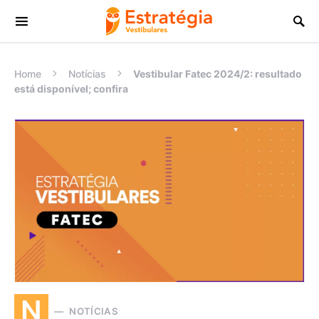
Procurar:
Home
Notícias
Vestibular Fatec 2024/2: resultado
está disponível; confira
N
NOTÍCIAS