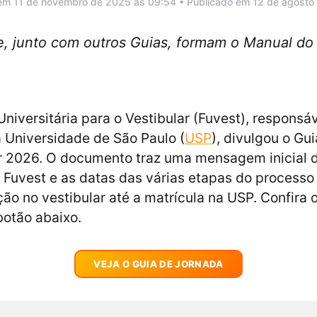
 em 11 de novembro de 2025 às 09:54 • Publicado em 12 de agosto
 junto com outros Guias, formam o Manual do 
niversitária para o Vestibular (Fuvest), responsáv
a Universidade de São Paulo (
USP
), divulgou o Gu
r 2026. O documento traz uma mensagem inicial 
 Fuvest e as datas das várias etapas do processo 
ção no vestibular até a matrícula na USP. Confira
botão abaixo.
VEJA O GUIA DE JORNADA