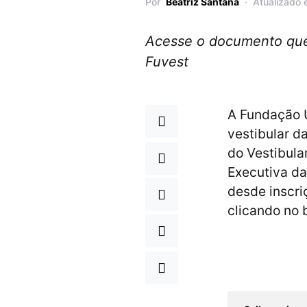
Por
Beatriz Santana
Atualizado
Acesse o documento que,
Fuvest
A Fundação U
vestibular d
do Vestibula
Executiva da
desde inscri
clicando no 