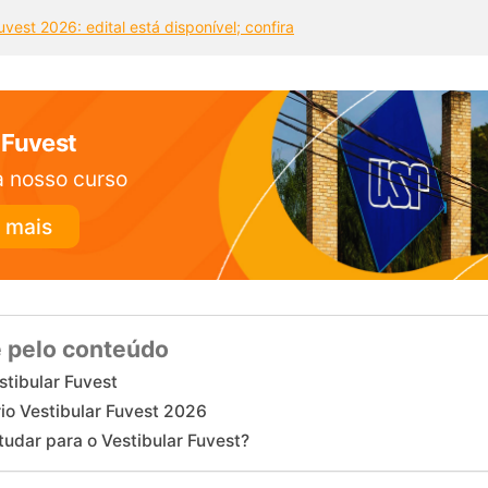
uvest 2026: edital está disponível; confira
 Fuvest
 nosso curso
 mais
 pelo conteúdo
stibular Fuvest
io Vestibular Fuvest 2026
udar para o Vestibular Fuvest?