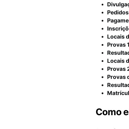
Divulgaç
Pedidos
Pagamen
Inscriç
Locais d
Provas 1
Resultad
Locais d
Provas 
Provas 
Resulta
Matrícu
Como es