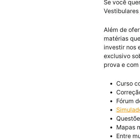
Se você quer
Vestibulares
Além de ofer
matérias que
investir nos
exclusivo so
prova e com 
Curso co
Correção
Fórum d
Simulad
Questõe
Mapas m
Entre mu