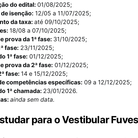
ão do edital:
01/08/2025;
 de isenção:
12/05 a 11/07/2025;
to da taxa:
até 09/10/2025;
ões:
18/08 a 07/10/2025;
e prova da 1ª fase:
31/10/2025;
ª fase:
23/11/2025;
o 1ª fase:
01/12/2025;
e prova da 2ª fase:
01/12/2025;
2ª fase:
14 e 15/12/2025;
de competências específicas:
09 a 12/12/2025;
do 1ª chamada:
23/01/2026.
las:
ainda sem data.
tudar para o Vestibular Fuves