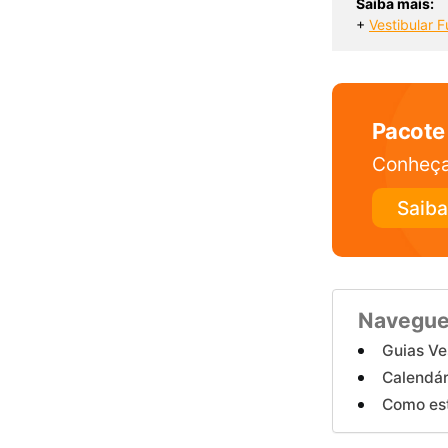
Saiba mais:
+ 
Vestibular F
Pacote
Conheça
Saiba
Navegue
Guias Ve
Calendár
Como est