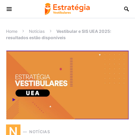
Procurar:
Home
Notícias
Vestibular e SIS UEA 2025:
resultados estão disponíveis
N
NOTÍCIAS