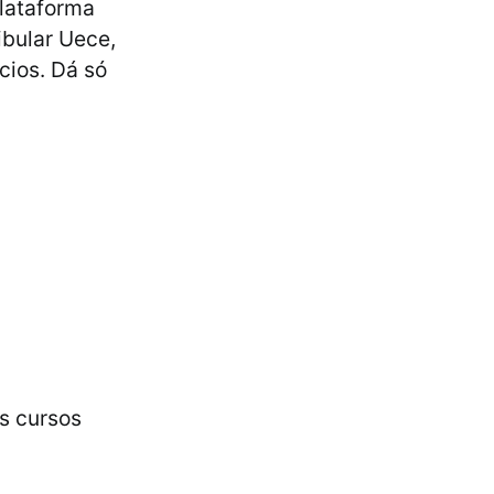
plataforma
ibular Uece,
cios. Dá só
os cursos