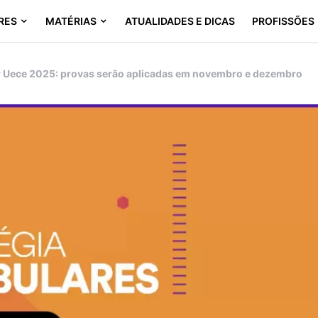
RES
MATÉRIAS
ATUALIDADES E DICAS
PROFISSÕES
r Uece 2025: provas serão aplicadas em novembro e dezembro