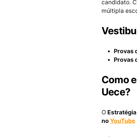
candidato. C
múltipla esc
Vestibu
Provas d
Provas d
Como es
Uece?
O
Estratégia
no
YouTube