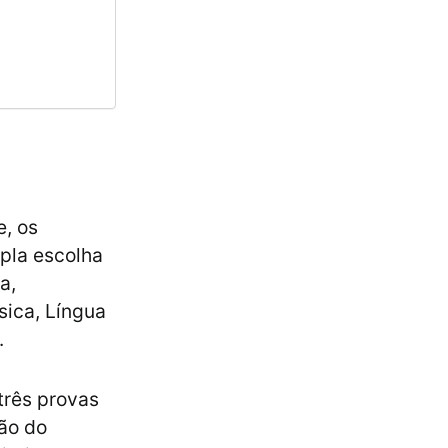
e, os
pla escolha
a,
sica, Língua
.
três provas
ão do