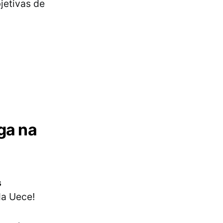
jetivas de
ga na
s
da Uece!