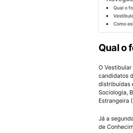
Qual o f
Vestibul
Como est
Qual o 
O Vestibular
candidatos d
distribuídas 
Sociologia, 
Estrangeira 
Já a segunda
de Conhecim