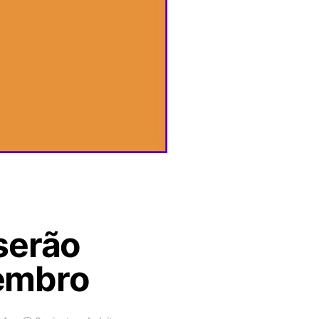
serão
embro