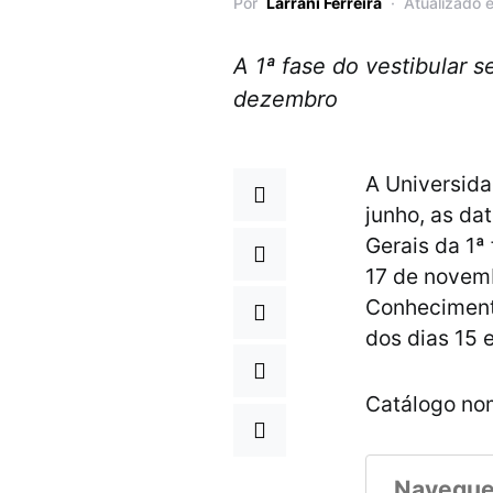
Por
Larrani Ferreira
Atualizado 
A 1ª fase do vestibular 
dezembro
A Universida
junho, as da
Gerais da 1ª
17 de novemb
Conhecimento
dos dias 15 
Catálogo no
Navegue