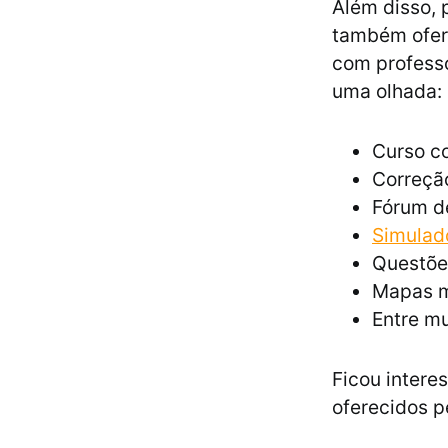
Além disso, 
também ofere
com professo
uma olhada:
Curso co
Correção
Fórum d
Simulad
Questõe
Mapas m
Entre mu
Ficou intere
oferecidos p