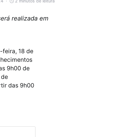
24
2 minutos de leitura
será realizada em
-feira, 18 de
onhecimentos
das 9h00 de
 de
tir das 9h00