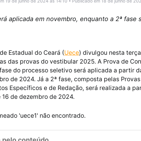
em 19 de junho de 2024 às 14:10 • Publicado em 18 de junho de 20
será aplicada em novembro, enquanto a 2ª fase 
de Estadual do Ceará (
Uece
) divulgou nesta terça
tas das provas do vestibular 2025. A Prova de C
 fase do processo seletivo será aplicada a partir 
ro de 2024. Já a 2ª fase, composta pelas Provas
s Específicos e de Redação, será realizada a par
e 16 de dezembro de 2024.
meado 'uece1' não encontrado.
 pelo conteúdo