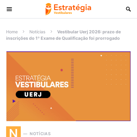
Procurar:
Home
Notícias
Vestibular Uerj 2026: prazo de
inscrições do 1º Exame de Qualificação foi prorrogado
N
NOTÍCIAS