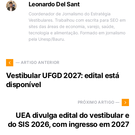
Leonardo Del Sant
Coordenador de Jornalismo do Estratégia
Vestibulares. Trabalhou com escrita para SEO em
sites das áreas de economia, varejo, saúde,
tecnologia e alimentação. Formado em jornalismo
pela Unesp/Bauru.
— ARTIGO ANTERIOR
Vestibular UFGD 2027: edital está
disponível
PRÓXIMO ARTIGO —
UEA divulga edital do vestibular e
do SIS 2026, com ingresso em 2027