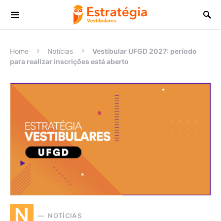
Procurar:
Home
Notícias
Vestibular UFGD 2027: período
para realizar inscrições está aberto
N
NOTÍCIAS