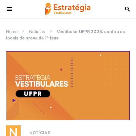
Procurar:
Home
Notícias
Vestibular UFPR 2025: confira os
locais de prova da 1ª fase
N
NOTÍCIAS