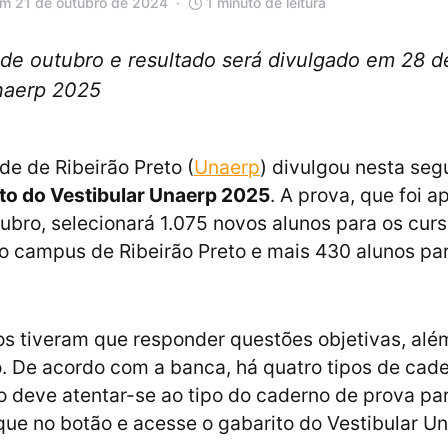
em 21 de outubro de 2024
1 minuto de leitura
 de outubro e resultado será divulgado em 28 d
Unaerp 2025
de de Ribeirão Preto (
Unaerp
) divulgou nesta seg
to do Vestibular Unaerp 2025
. A prova, que foi a
tubro, selecionará 1.075 novos alunos para os cur
o campus de Ribeirão Preto e mais 430 alunos pa
s tiveram que responder questões objetivas, alé
 De acordo com a banca, há quatro tipos de cad
o deve atentar-se ao tipo do caderno de prova par
ique no botão e acesse o gabarito do Vestibular U