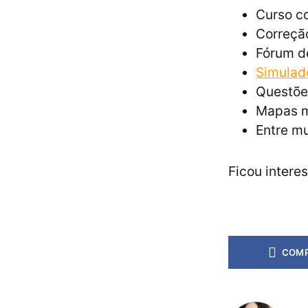
Curso co
Correção
Fórum d
Simulad
Questõe
Mapas m
Entre mu
Ficou intere
COMP