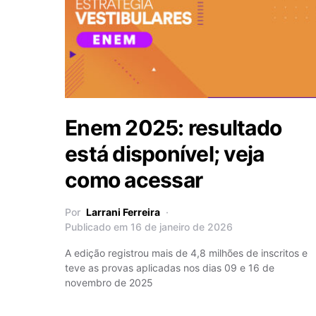
Enem 2025: resultado
está disponível; veja
como acessar
Por
Larrani Ferreira
Publicado em 16 de janeiro de 2026
A edição registrou mais de 4,8 milhões de inscritos e
teve as provas aplicadas nos dias 09 e 16 de
novembro de 2025