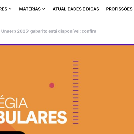
RES
MATÉRIAS
ATUALIDADES E DICAS
PROFISSÕES
 Unaerp 2025: gabarito está disponível; confira