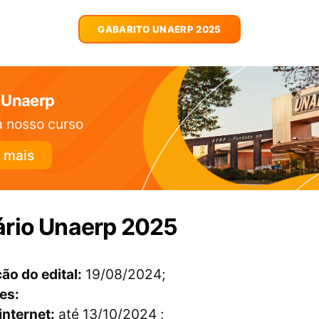
GABARITO UNAERP 2025
 Unaerp
 nosso curso
 mais
ário Unaerp 2025
ão do edital:
19/08/2024;
es:
internet:
até 13/10/2024 ;