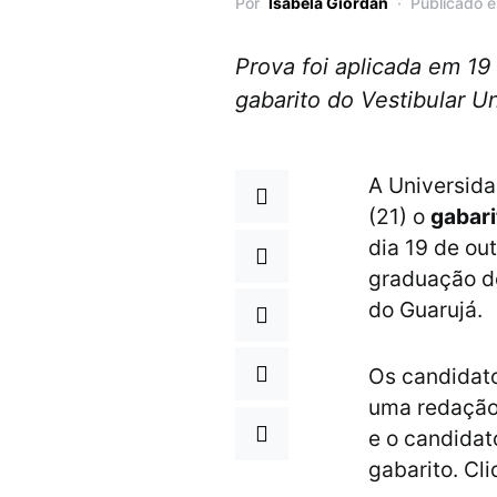
Por
Isabela Giordan
Publicado 
Prova foi aplicada em 19
gabarito do Vestibular 
A Universida
(21) o
gabari
dia 19 de ou
graduação d
do Guarujá.
Os candidato
uma redação.
e o candidat
gabarito. Cl