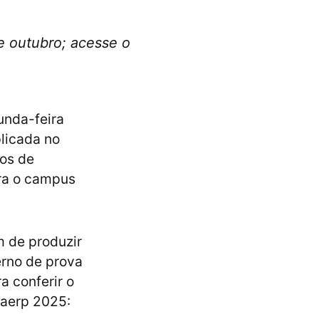
e outubro; acesse o
unda-feira
plicada no
sos de
ra o campus
m de produzir
erno de prova
a conferir o
naerp 2025: