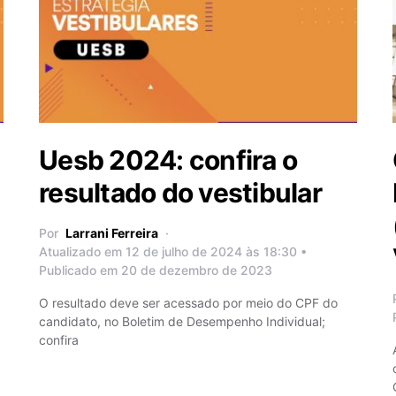
Uesb 2024: confira o
resultado do vestibular
Por
Larrani Ferreira
Atualizado em 12 de julho de 2024 às 18:30 •
Publicado em 20 de dezembro de 2023
O resultado deve ser acessado por meio do CPF do
candidato, no Boletim de Desempenho Individual;
confira