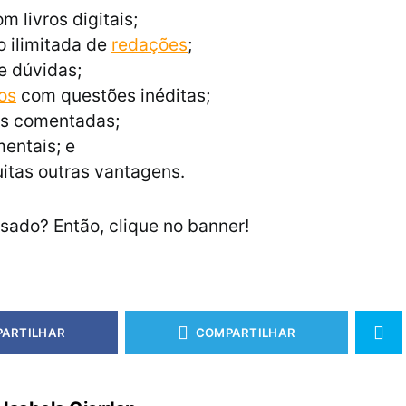
m livros digitais;
 ilimitada de
redações
;
e dúvidas;
os
com questões inéditas;
s comentadas;
entais; e
itas outras vantagens.
ssado? Então, clique no banner!
ARTILHAR
COMPARTILHAR