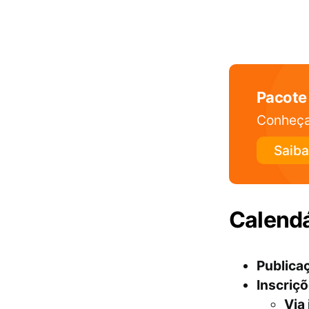
Pacote
Conheça
Saiba
Calend
Publicaç
Inscriçõ
Via 