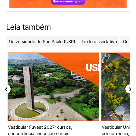
Leia também
Universidade de Sao Paulo (USP)
Texto dissertativo
Geome
❮
❯
Vestibular Fuvest 2027: cursos,
Vestibular Unic
concorrência, inscrição e mais
concorrência, ca