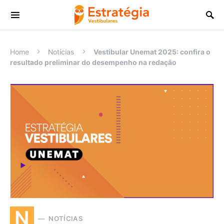
Procurar:
Home
Notícias
Vestibular Unemat 2025: confira o
resultado preliminar do desempenho na redação
N
NOTÍCIAS