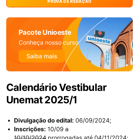
PROVA DE REDAÇÃO
Pacote Unioeste
Conheça nosso curso
Saiba mais
Calendário Vestibular
Unemat 2025/1
Divulgação do edital:
06/09/2024;
Inscrições:
10/09
a
10/10/2024
prorrogadas até 04/11/2024;