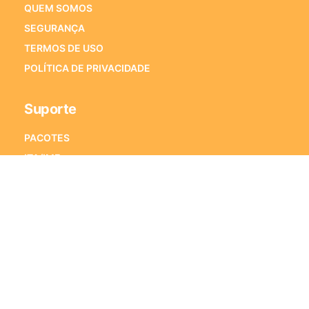
QUEM SOMOS
SEGURANÇA
TERMOS DE USO
POLÍTICA DE PRIVACIDADE
Suporte
PACOTES
ITA/IME
ENEM
VESTIBULARES
PORQUE ESTRATÉGIA VESTIBULARES
PERGUNTAS FREQUENTES
Fale Conosco
Alameda Xingu, 350 – Sala 1501