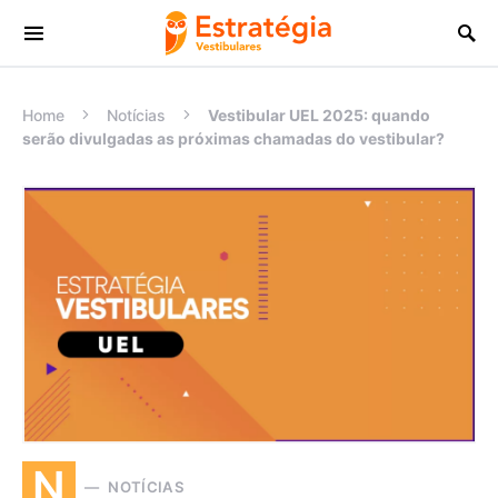
Procurar:
Home
Notícias
Vestibular UEL 2025: quando
serão divulgadas as próximas chamadas do vestibular?
N
NOTÍCIAS