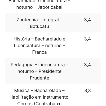
Bacharelado e Licenciatura –
noturno – Jaboticabal
Zootecnia – integral –
3,4
Botucatu
História – Bacharelado e
3,4
Licenciatura – noturno –
Franca
Pedagogia – Licenciatura –
3,4
noturno – Presidente
Prudente
Música – Bacharelado –
3,3
Habilitação em Instrumento:
Cordas (Contrabaixo