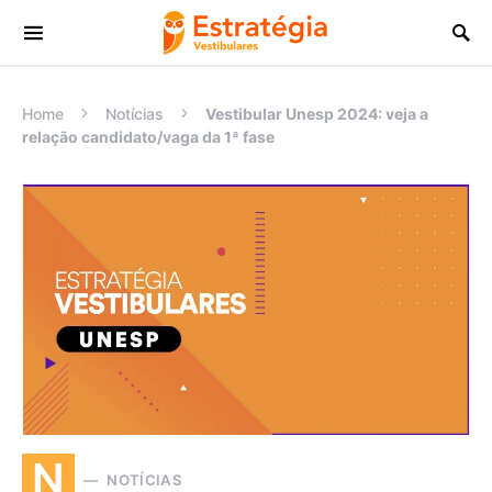
Procurar:
Home
Notícias
Vestibular Unesp 2024: veja a
relação candidato/vaga da 1ª fase
N
NOTÍCIAS