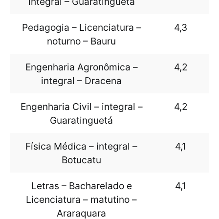
integral – Guaratinguetá
Pedagogia – Licenciatura –
4,3
noturno – Bauru
Engenharia Agronômica –
4,2
integral – Dracena
Engenharia Civil – integral –
4,2
Guaratinguetá
Física Médica – integral –
4,1
Botucatu
Letras – Bacharelado e
4,1
Licenciatura – matutino –
Araraquara