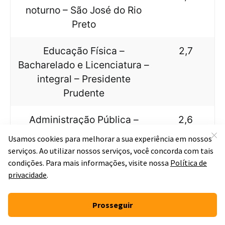
noturno – São José do Rio
Preto
Educação Física –
2,7
Bacharelado e Licenciatura –
integral – Presidente
Prudente
Administração Pública –
2,6
Bacharelado – integral –
Araraquara
Música – Bacharelado –
2,6
Habilitação em Instrumento:
Sopros (Clarineta, Flauta,
Instrumento Antigo – Flauta