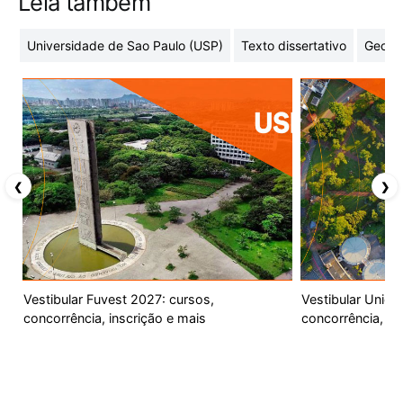
Leia também
Universidade de Sao Paulo (USP)
Texto dissertativo
Geome
❮
❯
Vestibular Fuvest 2027: cursos,
Vestibular Unic
concorrência, inscrição e mais
concorrência, ca