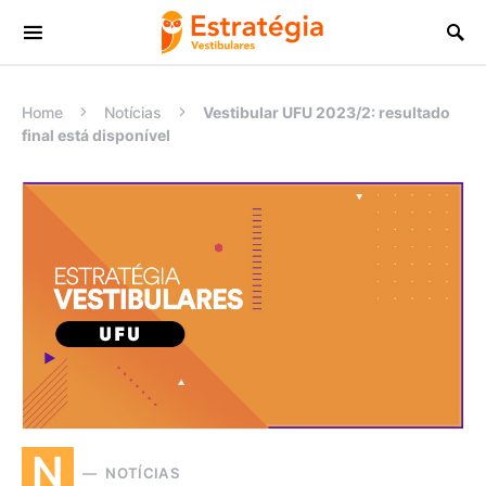
Procurar:
Home
Notícias
Vestibular UFU 2023/2: resultado
final está disponível
N
NOTÍCIAS