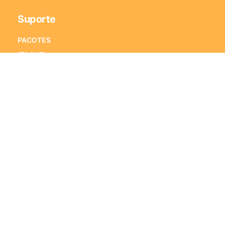
Suporte
PACOTES
ITA/IME
ENEM
VESTIBULARES
PORQUE ESTRATÉGIA VESTIBULARES
PERGUNTAS FREQUENTES
Fale Conosco
Alameda Xingu, 350 – Sala 1501
Alphaville Industrial – CEP 06455-911
Barueri – SP
E-mail:
[email protected]