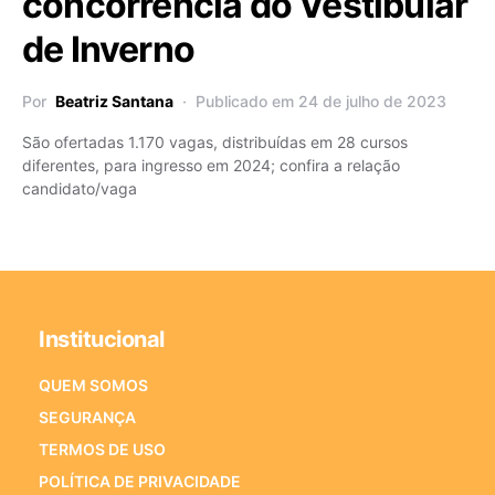
concorrência do Vestibular
de Inverno
Por
Beatriz Santana
Publicado em 24 de julho de 2023
São ofertadas 1.170 vagas, distribuídas em 28 cursos
diferentes, para ingresso em 2024; confira a relação
candidato/vaga
Institucional
QUEM SOMOS
SEGURANÇA
TERMOS DE USO
POLÍTICA DE PRIVACIDADE