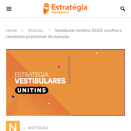
Procurar:
Home
Notícias
Vestibular Unitins 2025: confira o
resultado preliminar da isenção
N
NOTÍCIAS