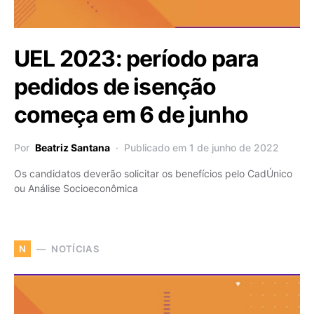
UEL 2023: período para
pedidos de isenção
começa em 6 de junho
Por
Beatriz Santana
Publicado em 1 de junho de 2022
Os candidatos deverão solicitar os benefícios pelo CadÚnico
ou Análise Socioeconômica
NOTÍCIAS
N