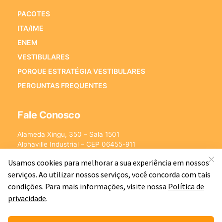
PACOTES
ITA/IME
ENEM
VESTIBULARES
PORQUE ESTRATÉGIA VESTIBULARES
PERGUNTAS FREQUENTES
Fale Conosco
Alameda Xingu, 350 – Sala 1501
Alphaville Industrial – CEP 06455-911
Barueri – SP
E-mail:
[email protected]
©2026 - Estratégia Vestibulares - Cursos Online para Vestibulares.
Todos os direitos reservados CNPJ: 13.877.842/0001-78