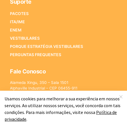
Suporte
PACOTES
ITA/IME
ENEM
VESTIBULARES
PORQUE ESTRATÉGIA VESTIBULARES
PERGUNTAS FREQUENTES
Fale Conosco
Alameda Xingu, 350 – Sala 1501
Alphaville Industrial – CEP 06455-911
Barueri – SP
E-mail:
[email protected]
©2026 - Estratégia Vestibulares - Cursos Online para Vestibulares.
Todos os direitos reservados CNPJ: 13.877.842/0001-78