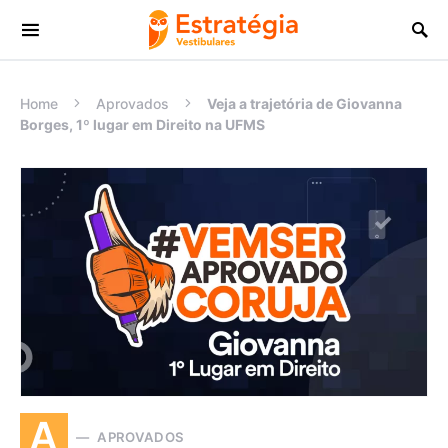
Procurar:
Home
Aprovados
Veja a trajetória de Giovanna
Borges, 1º lugar em Direito na UFMS
A
APROVADOS