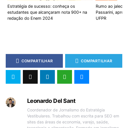
Estratégia de sucesso: conheça os
Rumo ao jaleco: v
estudantes que alcançaram nota 900+ na
Passarini, apro
redação do Enem 2024
UFPR
COMPARTILHAR
COMPARTILHAR
Leonardo Del Sant
Coordenador de Jornalismo do Estratégia
Vestibulares. Trabalhou com escrita para SEO em
sites das áreas de economia, varejo, saúde,
tecnologia e alimentação. Formado em jornalismo