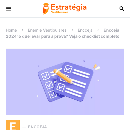
Procurar:
Home
Enem e Vestibulares
Encceja
Encceja
2024: o que levar para a prova? Veja o checklist completo
E
ENCCEJA