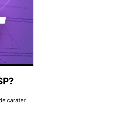
USP?
de caráter