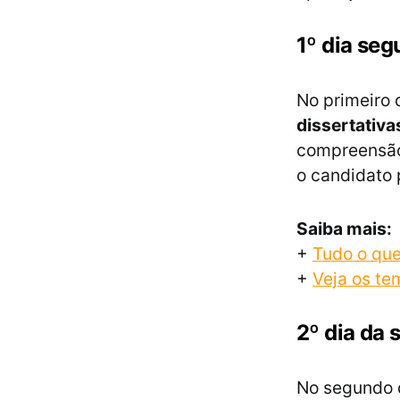
1º dia seg
No primeiro 
dissertativa
compreensão 
o candidato
Saiba mais:
+
Tudo o que
+
Veja os te
2º dia da 
No segundo 