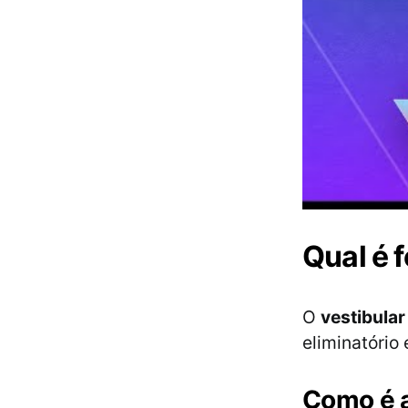
Qual é 
O
vestibular
eliminatório 
Como é a