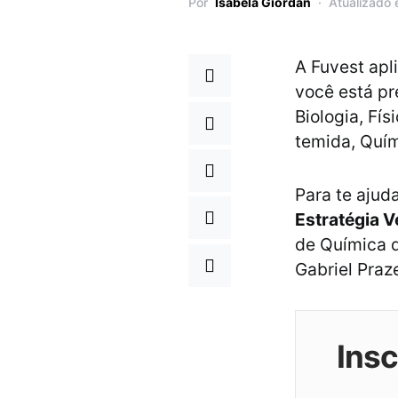
Por
Isabela Giordan
Atualizado
A Fuvest apl
você está pr
Biologia, Fís
temida, Quím
Para te ajud
Estratégia V
de Química d
Gabriel Praze
Ins