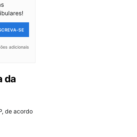
as
ibulares!
SCREVA-SE
ões adicionais
a da
P, de acordo