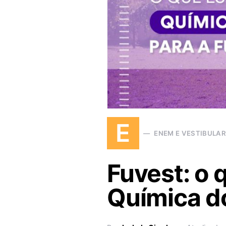
E
ENEM E VESTIBULA
Fuvest: o 
Química do