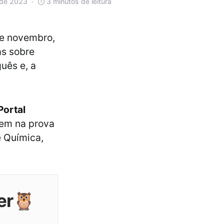
 de 2023
3 minutos de leitura
de novembro,
as sobre
guês e, a
Portal
aem na prova
e Química,
er🦉