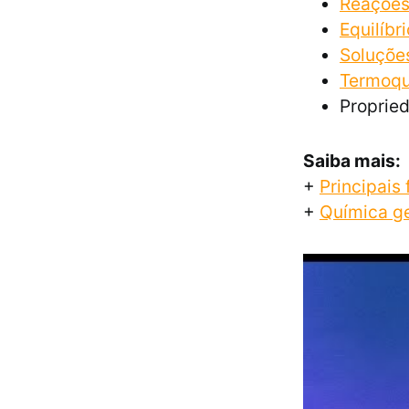
Reações
Equilíbr
Soluçõe
Termoqu
Proprie
Saiba mais:
+
Principais
+
Química ge