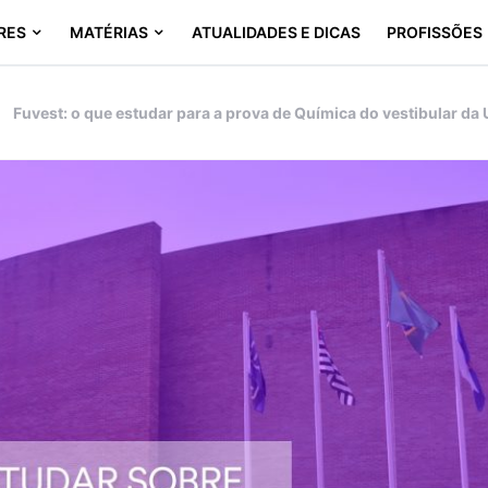
RES
MATÉRIAS
ATUALIDADES E DICAS
PROFISSÕES
Fuvest: o que estudar para a prova de Química do vestibular da