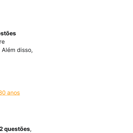
estões
re
. Além disso,
.
 30 anos
12 questões
,