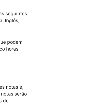
as seguintes
a, Inglês,
 que podem
nco horas
s notas e,
 notas serão
s de