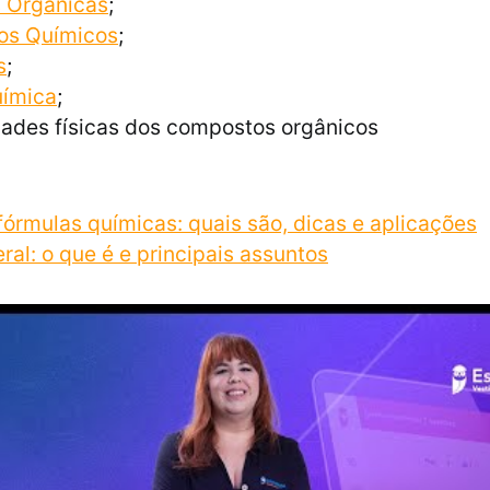
 Orgânicas
;
ios Químicos
;
s
;
ímica
;
dades físicas dos compostos orgânicos
 fórmulas químicas: quais são, dicas e aplicações
ral: o que é e principais assuntos