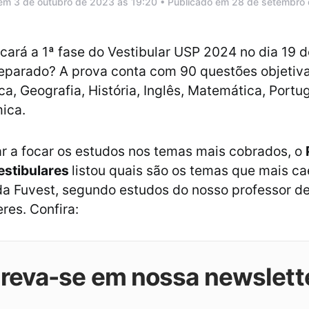
 em 3 de outubro de 2023 às 19:20 • Publicado em 28 de setembro
icará a 1ª fase do Vestibular USP 2024 no dia 19 
eparado? A prova conta com 90 questões objetiv
ica, Geografia, História, Inglês, Matemática, Portu
ica.
ar a focar os estudos nos temas mais cobrados, o
estibulares
listou quais são os temas que mais c
a Fuvest, segundo estudos do nosso professor d
res. Confira:
creva-se em nossa newslett