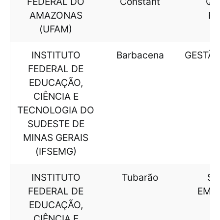
FEDERAL DO
Constant
QU
AMAZONAS
BI
(UFAM)
INSTITUTO
Barbacena
GESTÃO
FEDERAL DE
EDUCAÇÃO,
CIÊNCIA E
TECNOLOGIA DO
SUDESTE DE
MINAS GERAIS
(IFSEMG)
INSTITUTO
Tubarão
SI
FEDERAL DE
EMB
EDUCAÇÃO,
CIÊNCIA E