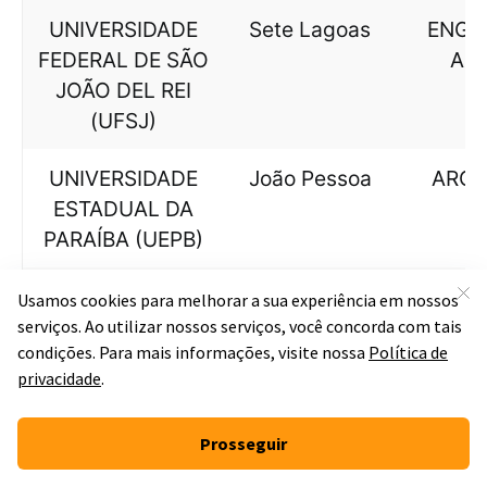
UNIVERSIDADE
Sete Lagoas
ENGE
FEDERAL DE SÃO
AL
JOÃO DEL REI
(UFSJ)
UNIVERSIDADE
João Pessoa
ARQU
ESTADUAL DA
PARAÍBA (UEPB)
INSTITUTO
Ponta Porã
GE
FEDERAL DE
AGR
EDUCAÇÃO,
CIÊNCIA E
TECNOLOGIA DE
MATO GROSSO
DO SUL (IFMS)