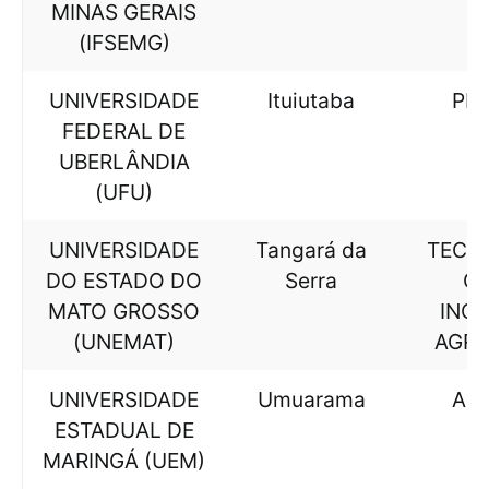
MINAS GERAIS
(IFSEMG)
UNIVERSIDADE
Ituiutaba
PE
FEDERAL DE
UBERLÂNDIA
(UFU)
UNIVERSIDADE
Tangará da
TECN
DO ESTADO DO
Serra
GE
MATO GROSSO
INO
(UNEMAT)
AGR
UNIVERSIDADE
Umuarama
AL
ESTADUAL DE
MARINGÁ (UEM)