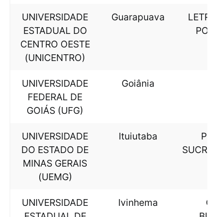
UNIVERSIDADE
Guarapuava
LETRA
ESTADUAL DO
POR
CENTRO OESTE
(UNICENTRO)
UNIVERSIDADE
Goiânia
FEDERAL DE
GOIÁS (UFG)
UNIVERSIDADE
Ituiutaba
PR
DO ESTADO DE
SUCRO
MINAS GERAIS
(UEMG)
UNIVERSIDADE
Ivinhema
CI
ESTADUAL DE
BIO