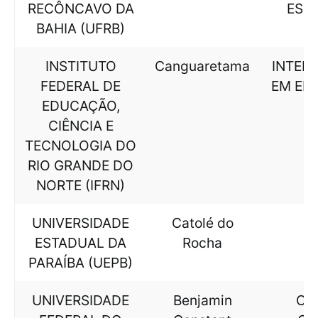
RECÔNCAVO DA
EST
BAHIA (UFRB)
INSTITUTO
Canguaretama
INTERD
FEDERAL DE
EM ED
EDUCAÇÃO,
C
CIÊNCIA E
TECNOLOGIA DO
RIO GRANDE DO
NORTE (IFRN)
UNIVERSIDADE
Catolé do
L
ESTADUAL DA
Rocha
PARAÍBA (UEPB)
UNIVERSIDADE
Benjamin
CIÊ