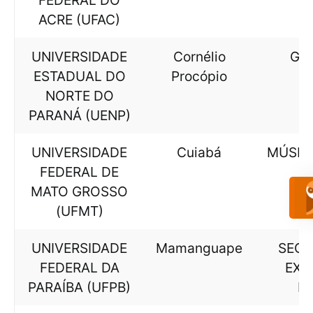
FEDERAL DO
ACRE (UFAC)
UNIVERSIDADE
Cornélio
GE
ESTADUAL DO
Procópio
NORTE DO
PARANÁ (UENP)
UNIVERSIDADE
Cuiabá
MÚSIC
FEDERAL DE
MATO GROSSO
(UFMT)
UNIVERSIDADE
Mamanguape
SECR
FEDERAL DA
EXE
PARAÍBA (UFPB)
BI