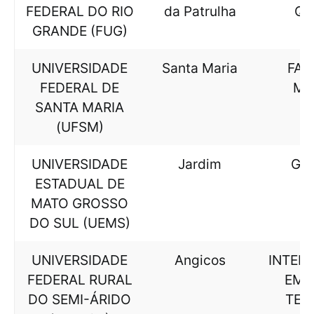
FEDERAL DO RIO
da Patrulha
QU
GRANDE (FUG)
UNIVERSIDADE
Santa Maria
FAB
FEDERAL DE
ME
SANTA MARIA
(UFSM)
UNIVERSIDADE
Jardim
GE
ESTADUAL DE
MATO GROSSO
DO SUL (UEMS)
UNIVERSIDADE
Angicos
INTERD
FEDERAL RURAL
EM C
DO SEMI-ÁRIDO
TEC