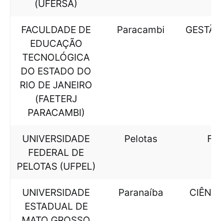
(UFERSA)
FACULDADE DE
Paracambi
GESTÃO
EDUCAÇÃO
TECNOLÓGICA
DO ESTADO DO
RIO DE JANEIRO
(FAETERJ
PARACAMBI)
UNIVERSIDADE
Pelotas
FI
FEDERAL DE
PELOTAS (UFPEL)
UNIVERSIDADE
Paranaíba
CIÊNCI
ESTADUAL DE
MATO GROSSO