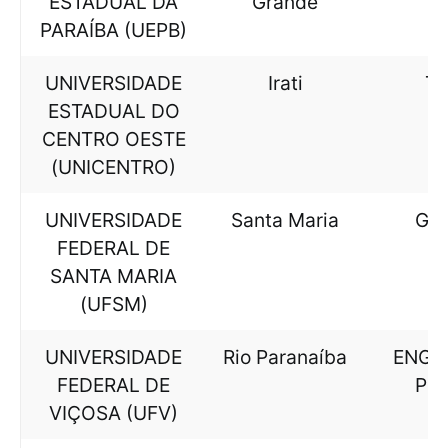
ESTADUAL DA
Grande
PARAÍBA (UEPB)
UNIVERSIDADE
Irati
T
ESTADUAL DO
CENTRO OESTE
(UNICENTRO)
UNIVERSIDADE
Santa Maria
GE
FEDERAL DE
SANTA MARIA
(UFSM)
UNIVERSIDADE
Rio Paranaíba
ENGE
FEDERAL DE
PR
VIÇOSA (UFV)