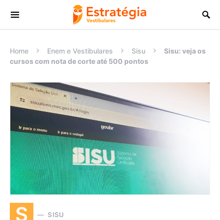
Procurar:
Home
Enem e Vestibulares
Sisu
Sisu: veja os
cursos com nota de corte até 500 pontos
S
SISU