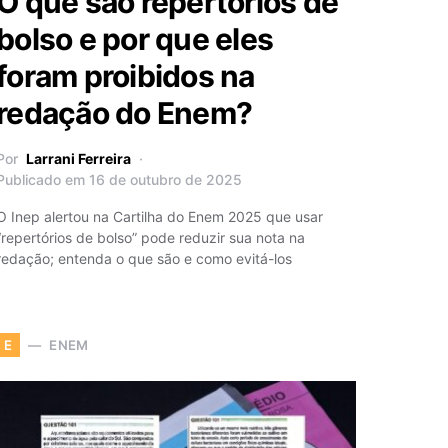
O que são repertórios de
bolso e por que eles
foram proibidos na
redação do Enem?
Por
Larrani Ferreira
Publicado em 16 de outubro de 2025
O Inep alertou na Cartilha do Enem 2025 que usar
“repertórios de bolso” pode reduzir sua nota na
redação; entenda o que são e como evitá-los
ENEM
E