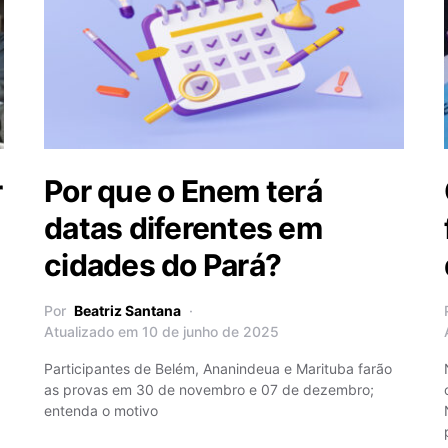
r
Por que o Enem terá
datas diferentes em
cidades do Pará?
Por
Beatriz Santana
Atualizado em 10 de junho de 2025
Participantes de Belém, Ananindeua e Marituba farão
as provas em 30 de novembro e 07 de dezembro;
entenda o motivo