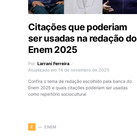
Citações que poderiam
ser usadas na redação do
Enem 2025
Por
Larrani Ferreira
Atualizado em 14 de novembro de 2025
Confira o tema de redação escolhido pela banca do
Enem 2025 e quais citações poderiam ser usadas
como repertório sociocultural
ENEM
E