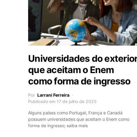
Universidades do exterio
que aceitam o Enem
como forma de ingresso
Por
Larrani Ferreira
Publicado em 17 de julho de 2025
Alguns países como Portugal, França e Canadá
possuem universidades que aceitam o Enem como
forma de ingresso; saiba mais