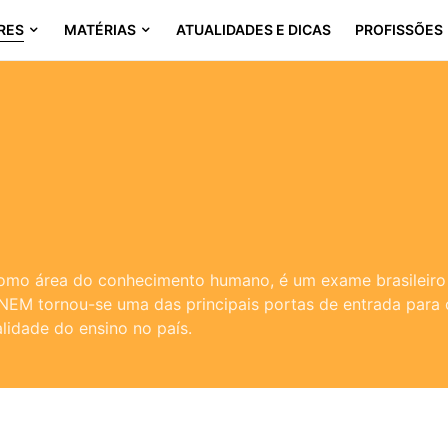
RES
MATÉRIAS
ATUALIDADES E DICAS
PROFISSÕES
omo área do conhecimento humano, é um exame brasileiro
NEM tornou-se uma das principais portas de entrada para o 
lidade do ensino no país.