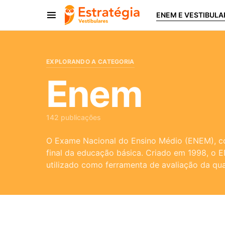
ENEM E VESTIBULA
Procurar:
EXPLORANDO A CATEGORIA
Enem
142 publicações
O Exame Nacional do Ensino Médio (ENEM), c
final da educação básica. Criado em 1998, o E
utilizado como ferramenta de avaliação da qua