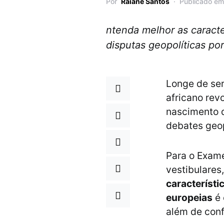
Por
Raiane Santos
Publicado em
ntenda melhor as caracter
disputas geopolíticas por
Longe de se
africano rev
nascimento d
debates geop
Para o Exame
vestibulares
característi
europeias
é 
além de conf