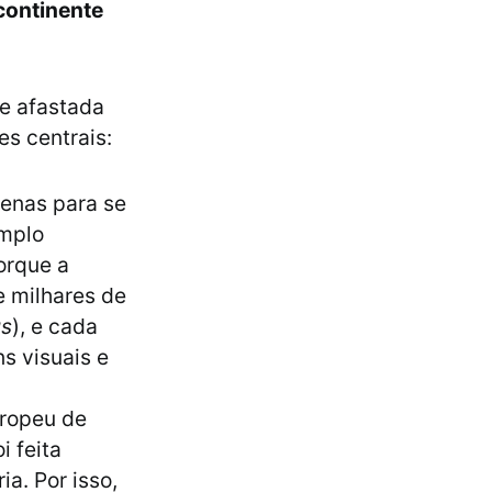
 continente
 e afastada
es centrais:
penas para se
amplo
orque a
 milhares de
us
), e cada
s visuais e
uropeu de
i feita
a. Por isso,