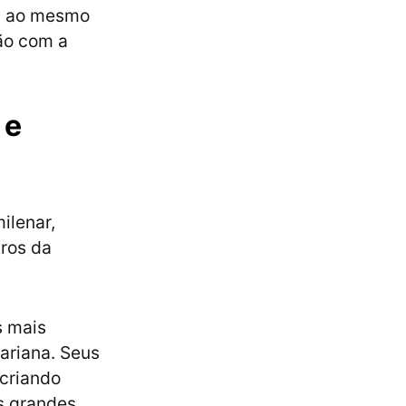
o, ao mesmo
xão com a
 e
milenar,
tros da
s mais
ariana. Seus
 criando
s grandes,