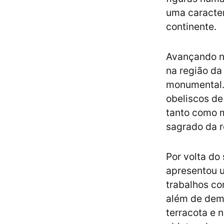
uma caracter
continente.
Avançando n
na região da
monumental. 
obeliscos d
tanto como m
sagrado da r
Por volta do
apresentou u
trabalhos c
além de demo
terracota e 