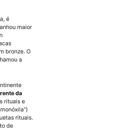
a, é
ganhou maior
n
lacas
em bronze. O
chamou a
ntinente
rente da
 rituais e
 monóxila”)
etas rituais.
to de