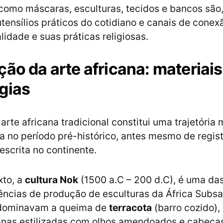
 como máscaras, esculturas, tecidos e bancos sã
tensílios práticos do cotidiano e canais de cone
lidade e suas práticas religiosas.
ção da arte africana: materiais
gias
 arte africana tradicional constitui uma trajetória 
da no período pré-histórico, antes mesmo de regis
escrita no continente.
xto, a
cultura Nok
(1500 a.C – 200 d.C), é uma da
ências de produção de esculturas da África Subsa
 dominavam a queima de
terracota
(barro cozido),
anas estilizadas com olhos amendoados e cabeça