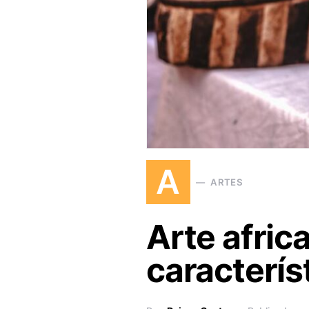
A
ARTES
Arte africa
caracterís