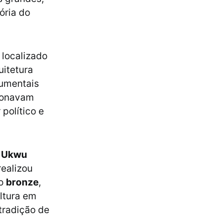
ória do
, localizado
uitetura
numentais
cionavam
político e
o Ukwu
realizou
 o
bronze
,
ultura em
tradição de