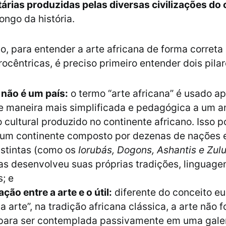
litárias produzidas pelas diversas civilizações do
ongo da história.
o, para entender a arte africana de forma correta
ocêntricas, é preciso primeiro entender dois pilar
 não é um país:
o termo “arte africana” é usado a
de maneira mais simplificada e pedagógica a um 
 cultural produzido no continente africano. Isso p
um continente composto por dezenas de nações e
istintas (como os
Iorubás, Dogons, Ashantis e Zul
s desenvolveu suas próprias tradições, linguagen
s; e
ação entre a arte e o útil:
diferente do conceito e
a arte”, na tradição africana clássica, a arte não fo
para ser contemplada passivamente em uma galeri