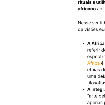
rituais e uti
africano
ao l
Nesse sentid
de visões eur
A África
referir 
espectro
África
é 
etnias d
uma dela
filosofia
A integr
“arte pel
apenas 