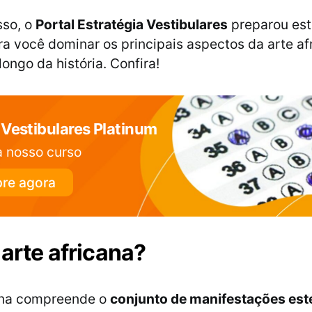
sso, o
Portal Estratégia Vestibulares
preparou est
a você dominar os principais aspectos da arte af
ongo da história. Confira!
Vestibulares Platinum
 nosso curso
re agora
 arte africana?
cana compreende o
conjunto de manifestações esté