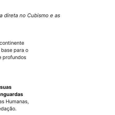
ia direta no Cubismo e as
continente
e base para o
e profundos
suas
vanguardas
ias Humanas,
Redação.