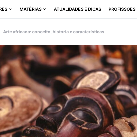
RES
MATÉRIAS
ATUALIDADES E DICAS
PROFISSÕES
Arte africana: conceito, história e características