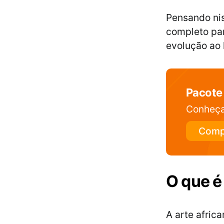
Pensando ni
completo par
evolução ao l
Pacote 
Conheça
Comp
O que é
A arte afri