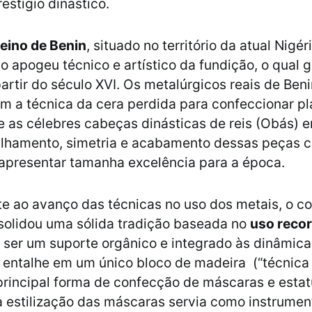
estígio dinástico.
eino de Benin
, situado no território da atual Nigéri
o apogeu técnico e artístico da fundição, o qual 
artir do século XVI. Os metalúrgicos reais de Beni
m a técnica da cera perdida para confeccionar p
e as célebres cabeças dinásticas de reis (Obás) 
talhamento, simetria e acabamento dessas peças 
apresentar tamanha excelência para a época.
e ao avanço das técnicas no uso dos metais, o co
solidou uma sólida tradição baseada no
uso recor
r ser um suporte orgânico e integrado às dinâmicas
o entalhe em um único bloco de madeira (“técnica
principal forma de confecção de máscaras e estatu
a estilização das máscaras servia como instrumen