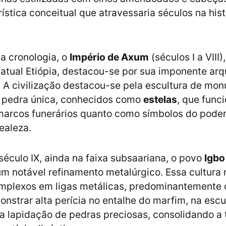
ística conceitual que atravessaria séculos na hist
a cronologia, o
Império de Axum
(séculos I a VIII)
 atual Etiópia, destacou-se por sua imponente arq
A civilização destacou-se pela escultura de mo
e pedra única, conhecidos como
estelas
, que fun
arcos funerários quanto como símbolos do poder 
ealeza.
 século IX, ainda na faixa subsaariana, o povo
Igb
m notável refinamento metalúrgico. Essa cultura 
omplexos em ligas metálicas, predominantemente
nstrar alta perícia no entalhe do marfim, na esc
na lapidação de pedras preciosas, consolidando a 