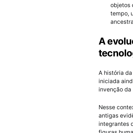
objetos
tempo, u
ancestra
A evolu
tecnolo
A história da
iniciada ain
invenção da 
Nesse conte
antigas evid
integrantes
figuras hum