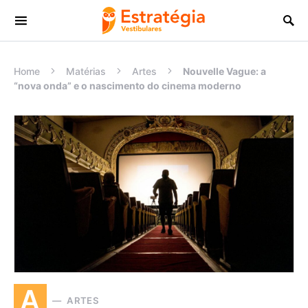
Procurar:
Home
Matérias
Artes
Nouvelle Vague: a
“nova onda” e o nascimento do cinema moderno
A
ARTES