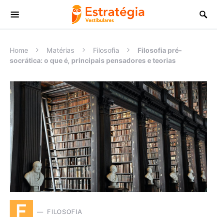
Procurar:
Home
Matérias
Filosofia
Filosofia pré-
socrática: o que é, principais pensadores e teorias
F
FILOSOFIA