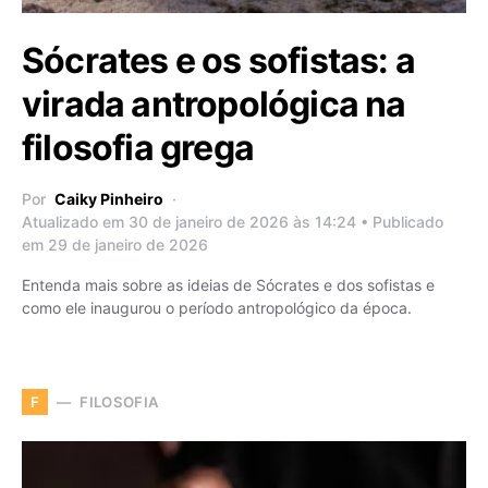
Sócrates e os sofistas: a
virada antropológica na
filosofia grega
Por
Caiky Pinheiro
Atualizado em 30 de janeiro de 2026 às 14:24 • Publicado
em 29 de janeiro de 2026
Entenda mais sobre as ideias de Sócrates e dos sofistas e
como ele inaugurou o período antropológico da época.
FILOSOFIA
F