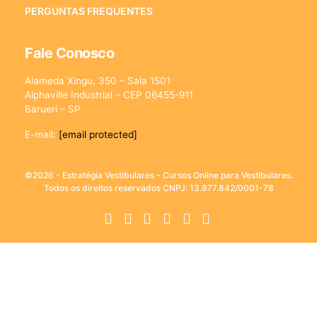
PERGUNTAS FREQUENTES
Fale Conosco
Alameda Xingu, 350 – Sala 1501
Alphaville Industrial – CEP 06455-911
Barueri – SP
E-mail:
[email protected]
©2026 - Estratégia Vestibulares - Cursos Online para Vestibulares.
Todos os direitos reservados CNPJ: 13.877.842/0001-78