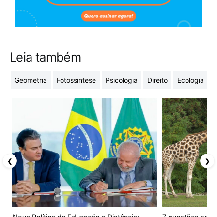
Leia também
Geometria
Fotossintese
Psicologia
Direito
Ecologia
G
❮
❯
Nova Política de Educação a Distância:
7 questões sobr