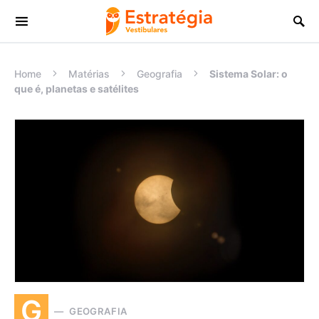
Procurar:
Home
Matérias
Geografia
Sistema Solar: o
que é, planetas e satélites
G
GEOGRAFIA