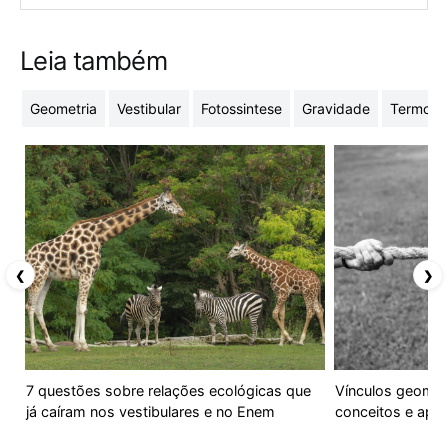
Leia também
Geometria
Vestibular
Fotossintese
Gravidade
Termodi
❮
❯
7 questões sobre relações ecológicas que
Vínculos geomét
já caíram nos vestibulares e no Enem
conceitos e apli