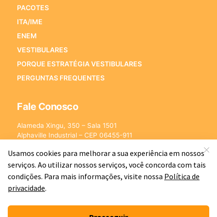
PACOTES
ITA/IME
ENEM
VESTIBULARES
PORQUE ESTRATÉGIA VESTIBULARES
PERGUNTAS FREQUENTES
Fale Conosco
Alameda Xingu, 350 – Sala 1501
Alphaville Industrial – CEP 06455-911
Barueri – SP
E-mail:
[email protected]
©2026 - Estratégia Vestibulares - Cursos Online para Vestibulares.
Todos os direitos reservados CNPJ: 13.877.842/0001-78