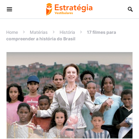
Procurar:
Home
Matérias
História
17 filmes para
compreender a história do Brasil