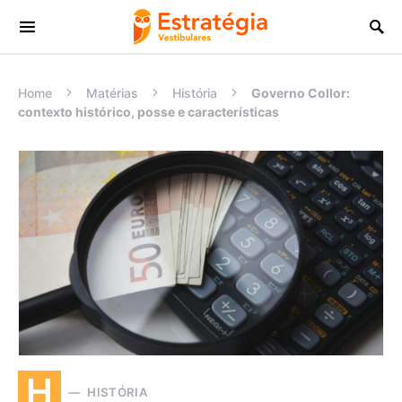
Procurar:
Home
Matérias
História
Governo Collor:
contexto histórico, posse e características
H
HISTÓRIA