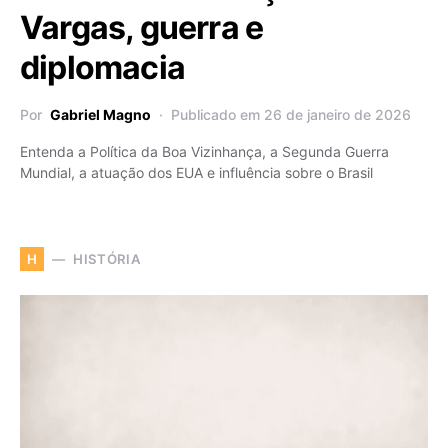
Vargas, guerra e
diplomacia
Por
Gabriel Magno
Publicado em 26 de janeiro de 2026
Entenda a Política da Boa Vizinhança, a Segunda Guerra
Mundial, a atuação dos EUA e influência sobre o Brasil
HISTÓRIA
H