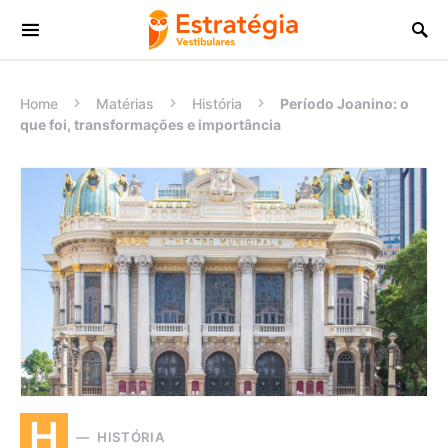
Procurar:
Home
Matérias
História
Período Joanino: o
que foi, transformações e importância
H
HISTÓRIA