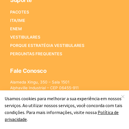
Suporte
PACOTES
ITA/IME
ENEM
VESTIBULARES
PORQUE ESTRATÉGIA VESTIBULARES
PERGUNTAS FREQUENTES
Fale Conosco
Alameda Xingu, 350 – Sala 1501
Alphaville Industrial – CEP 06455-911
Barueri – SP
E-mail:
[email protected]
©2026 - Estratégia Vestibulares - Cursos Online para Vestibulares.
Todos os direitos reservados CNPJ: 13.877.842/0001-78